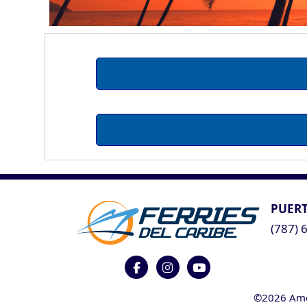
PUERT
(787) 
©2026 Ameri