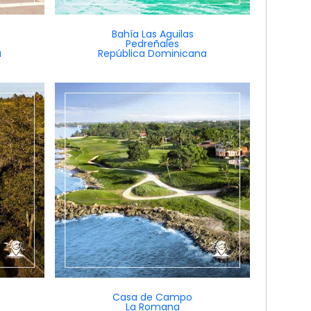
Bahía Las Aguilas
Pedreñales
a
República Dominicana
Casa de Campo
La Romana