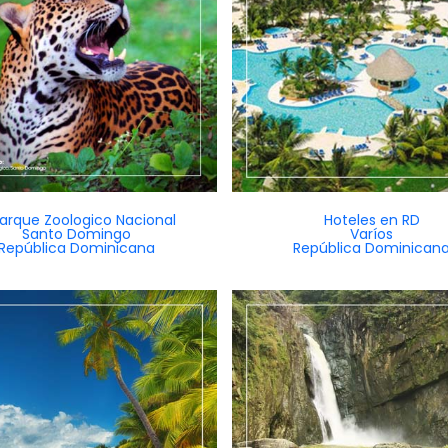
Parque Zoologico Nacional
Hoteles en RD
Santo Domingo
Varíos
República Dominicana
República Dominican