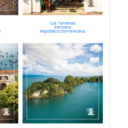
Las Terrenas
Samaná
a
República Dominicana