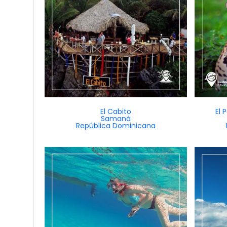
El Cabito
El 
Samaná
República Dominicana