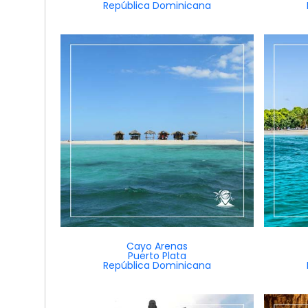
República Dominicana
Cayo Arenas
Puerto Plata
República Dominicana