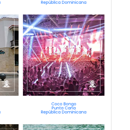
a
República Dominicana
Coco Bongo
Punta Cana
a
República Dominicana