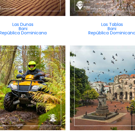
Las Dunas
Las Tablas
Bani
Bani
República Dominicana
República Dominican