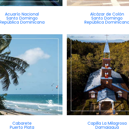
Acuarío Nacional
Alcázar de Colón
Santo Domingo
Santo Domingo
República Dominicana
República Dominican
Cabarete
Capilla La Milagrosa
Puerto Plata
Damajagua