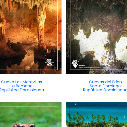
Cueva Las Maravillas
Cuevas del Eden
La Romana
Santo Domingo
República Dominicana
República Dominican