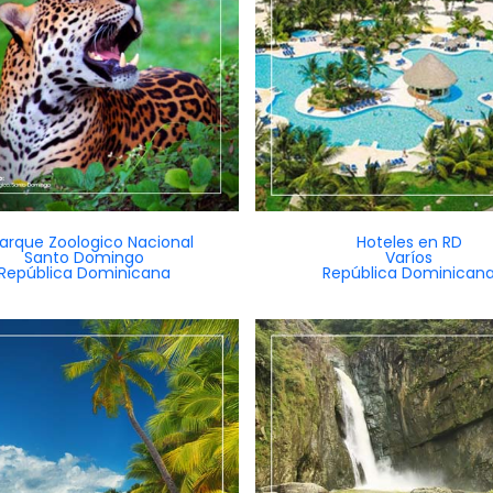
Parque Zoologico Nacional
Hoteles en RD
Santo Domingo
Varíos
República Dominicana
República Dominican