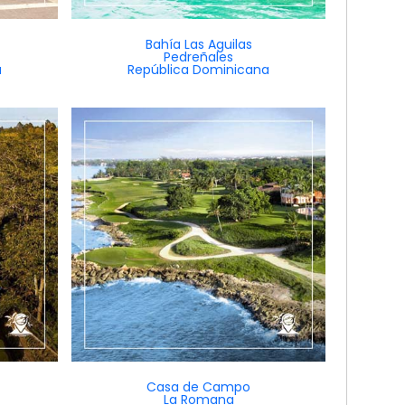
Bahía Las Aguilas
Pedreñales
a
República Dominicana
Casa de Campo
La Romana