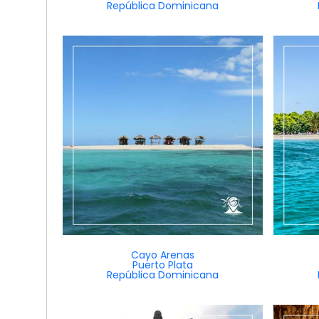
República Dominicana
Cayo Arenas
Puerto Plata
República Dominicana