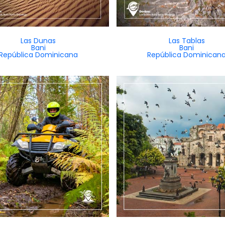
Las Dunas
Las Tablas
Bani
Bani
República Dominicana
República Dominican