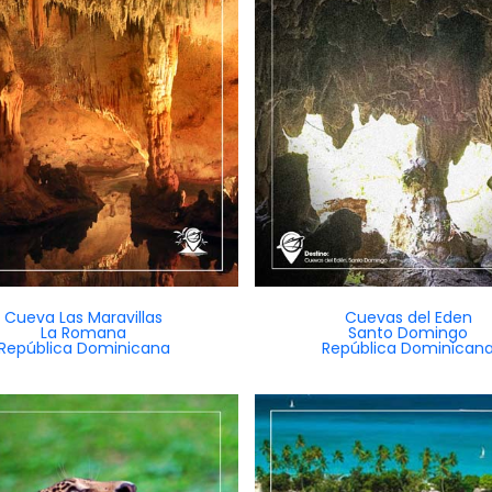
Cueva Las Maravillas
Cuevas del Eden
La Romana
Santo Domingo
República Dominicana
República Dominican