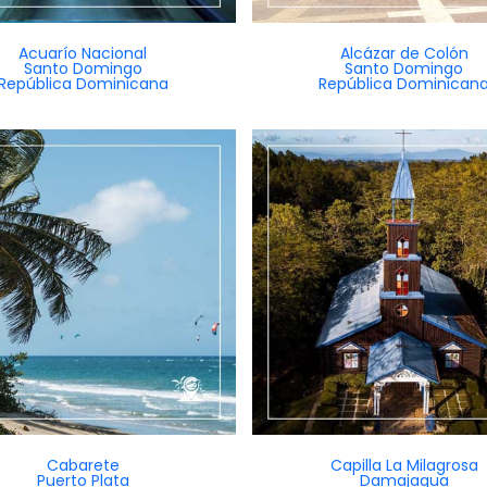
Acuarío Nacional
Alcázar de Colón
Santo Domingo
Santo Domingo
República Dominicana
República Dominican
Cabarete
Capilla La Milagrosa
Puerto Plata
Damajagua