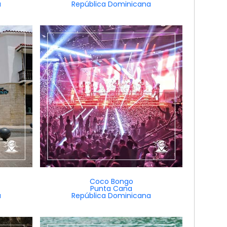
a
República Dominicana
Coco Bongo
Punta Cana
a
República Dominicana