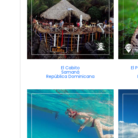
El Cabito
El 
Samaná
República Dominicana