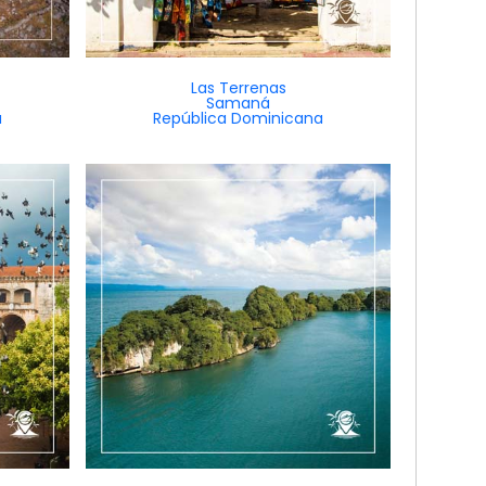
Las Terrenas
Samaná
a
República Dominicana