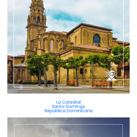
La Catedral
Santo Domingo
República Dominicana