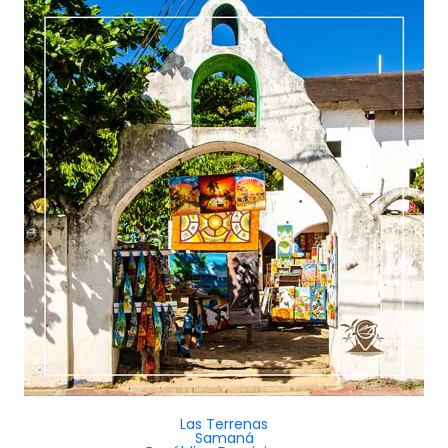
Las Terrenas
Samaná