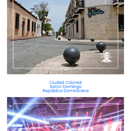
Ciudad Colonial
Santo Domingo
República Dominicana