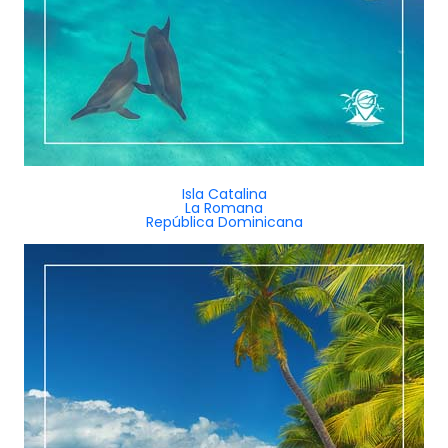
Isla Catalina
La Romana
República Dominicana