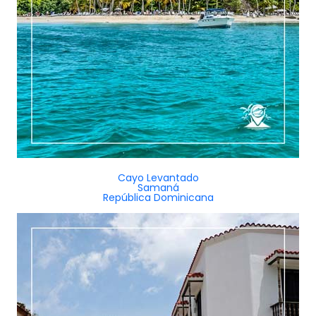
Cayo Levantado
Samaná
República Dominicana