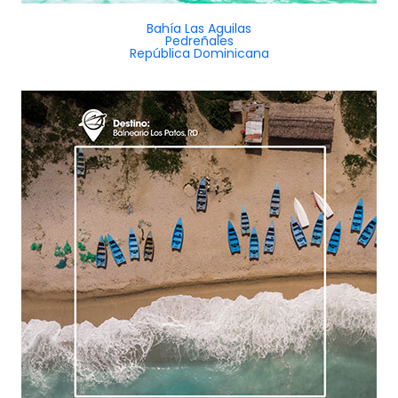
Bahía Las Aguilas
Pedreñales
República Dominicana