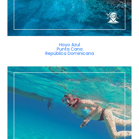
Hoyo Azul
Punta Cana
República Dominicana