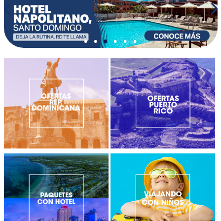
•
•
•
•
•
•