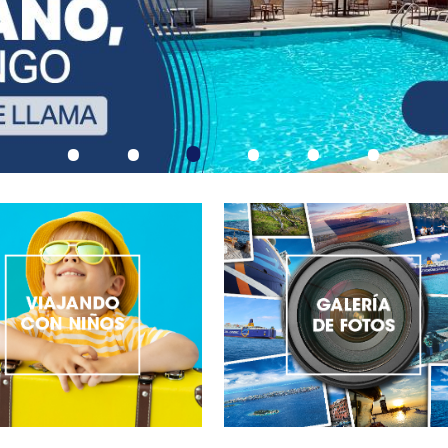
•
•
•
•
•
•