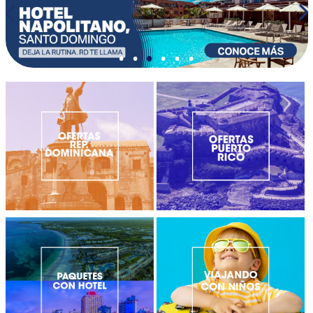
•
•
•
•
•
•