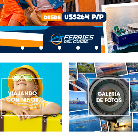
•
•
•
•
•
•