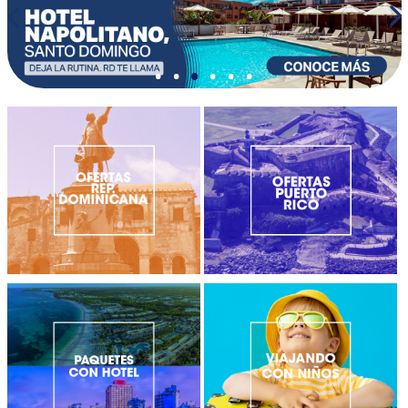
•
•
•
•
•
•