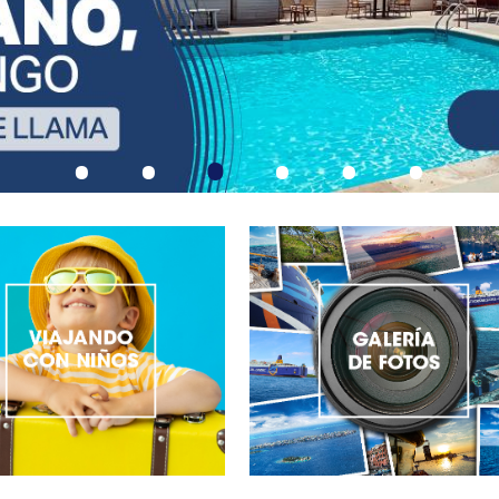
•
•
•
•
•
•