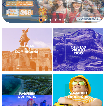
•
•
•
•
•
•