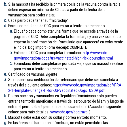
Si la mascota ha recibido la primera dosis de la vacuna contra la rabia
deben esperar un mínimo de 30 días a partir de la fecha de la
vacunación para poder viajar.
Cada perro debe tener su “microchip”
Forma completada de CDC para entrar a territorio americano:
El dueño debe completar una forma que se accede a través de la
página del CDC. Debe completar la forma larga y una vez sometido
esperar la confirmación del formulario que aparecerá en color verde
e indica: Dog Import Form Receipt: COMPLETE
Enlace del CDC para completar formulario:
http://www.cdc.
gov/importation/dogs/us-
vaccinated-high-risk-
countries.html
Formulario debe completarse por cada viaje que su mascota realice
para entrar a territorio americano.
Certificado de vacunas vigente
Se requiere una certificación del veterinario que debe ser sometida a
través del siguiente enlace:
https://www.cdc.gov/
importation/pdf/PRA-
2-1-
Template-Change-TI-for-US-
Vaccinated-Dogs_USDA.pdf
Perros nacidos y vacunados en República Dominicana solo pueden
entrar a territorio americano a través del aeropuerto de Miami y luego de
entrar el perro deberá permanecer en cuarentena. (Acceda al siguiente
enlace para más detalles.
www.cdc.gov/
dogtravel
)
Mascota debe estar con su collar y correa en todo momento.
En las áreas del barco con alfombras, no están permitidos las