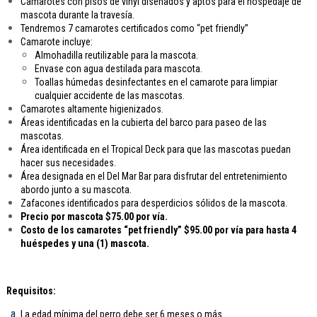
Camarotes con pisos de vinyl diseñados y aptos para el hospedaje de
mascota durante la travesía.
Tendremos 7 camarotes certificados como “pet friendly”
Camarote incluye:
Almohadilla reutilizable para la mascota.
Envase con agua destilada para mascota.
Toallas húmedas desinfectantes en el camarote para limpiar
cualquier accidente de las mascotas.
Camarotes altamente higienizados.
Áreas identificadas en la cubierta del barco para paseo de las
mascotas.
Área identificada en el Tropical Deck para que las mascotas puedan
hacer sus necesidades.
Área designada en el Del Mar Bar para disfrutar del entretenimiento
abordo junto a su mascota.
Zafacones identificados para desperdicios sólidos de la mascota.
Precio por mascota $75.00 por vía.
Costo de los camarotes “pet friendly” $95.00 por vía para hasta 4
huéspedes y una (1) mascota.
Requisitos:
La edad mínima del perro debe ser 6 meses o más.