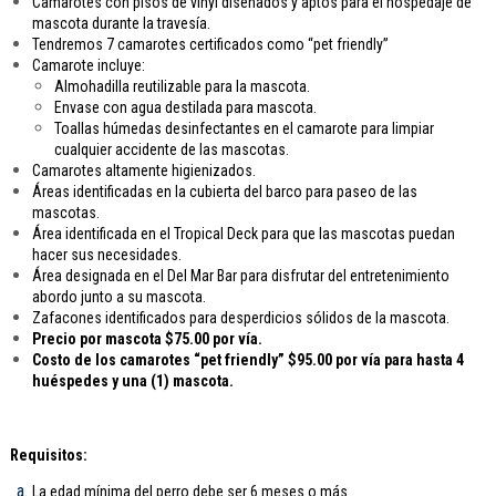
Camarotes con pisos de vinyl diseñados y aptos para el hospedaje de
mascota durante la travesía.
Tendremos 7 camarotes certificados como “pet friendly”
Camarote incluye:
Almohadilla reutilizable para la mascota.
Envase con agua destilada para mascota.
Toallas húmedas desinfectantes en el camarote para limpiar
cualquier accidente de las mascotas.
Camarotes altamente higienizados.
Áreas identificadas en la cubierta del barco para paseo de las
mascotas.
Área identificada en el Tropical Deck para que las mascotas puedan
hacer sus necesidades.
Área designada en el Del Mar Bar para disfrutar del entretenimiento
abordo junto a su mascota.
Zafacones identificados para desperdicios sólidos de la mascota.
Precio por mascota $75.00 por vía.
Costo de los camarotes “pet friendly” $95.00 por vía para hasta 4
huéspedes y una (1) mascota.
Requisitos:
La edad mínima del perro debe ser 6 meses o más.