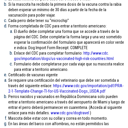
Si la mascota ha recibido la primera dosis de la vacuna contra la rabia
deben esperar un mínimo de 30 días a partir de la fecha de la
vacunación para poder viajar.
Cada perro debe tener su “microchip”
Forma completada de CDC para entrar a territorio americano:
El dueño debe completar una forma que se accede a través de la
página del CDC. Debe completar la forma larga y una vez sometido
esperar la confirmación del formulario que aparecerá en color verde
e indica: Dog Import Form Receipt: COMPLETE
Enlace del CDC para completar formulario:
http://www.cdc.
gov/importation/dogs/us-
vaccinated-high-risk-
countries.html
Formulario debe completarse por cada viaje que su mascota realice
para entrar a territorio americano.
Certificado de vacunas vigente
Se requiere una certificación del veterinario que debe ser sometida a
través del siguiente enlace:
https://www.cdc.gov/
importation/pdf/PRA-
2-1-
Template-Change-TI-for-US-
Vaccinated-Dogs_USDA.pdf
Perros nacidos y vacunados en República Dominicana solo pueden
entrar a territorio americano a través del aeropuerto de Miami y luego de
entrar el perro deberá permanecer en cuarentena. (Acceda al siguiente
enlace para más detalles.
www.cdc.gov/
dogtravel
)
Mascota debe estar con su collar y correa en todo momento.
En las áreas del barco con alfombras, no están permitidos las