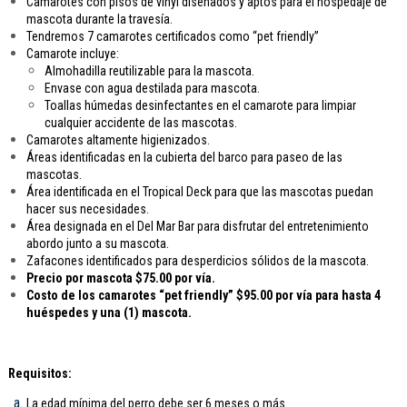
Camarotes con pisos de vinyl diseñados y aptos para el hospedaje de
mascota durante la travesía.
Tendremos 7 camarotes certificados como “pet friendly”
Camarote incluye:
Almohadilla reutilizable para la mascota.
Envase con agua destilada para mascota.
Toallas húmedas desinfectantes en el camarote para limpiar
cualquier accidente de las mascotas.
Camarotes altamente higienizados.
Áreas identificadas en la cubierta del barco para paseo de las
mascotas.
Área identificada en el Tropical Deck para que las mascotas puedan
hacer sus necesidades.
Área designada en el Del Mar Bar para disfrutar del entretenimiento
abordo junto a su mascota.
Zafacones identificados para desperdicios sólidos de la mascota.
Precio por mascota $75.00 por vía.
Costo de los camarotes “pet friendly” $95.00 por vía para hasta 4
huéspedes y una (1) mascota.
Requisitos:
La edad mínima del perro debe ser 6 meses o más.