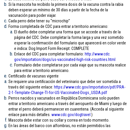
Si la mascota ha recibido la primera dosis de la vacuna contra la rabia
deben esperar un mínimo de 30 días a partir de la fecha de la
vacunación para poder viajar.
Cada perro debe tener su “microchip”
Forma completada de CDC para entrar a territorio americano:
El dueño debe completar una forma que se accede a través de la
página del CDC. Debe completar la forma larga y una vez sometido
esperar la confirmación del formulario que aparecerá en color verde
e indica: Dog Import Form Receipt: COMPLETE
Enlace del CDC para completar formulario:
http://www.cdc.
gov/importation/dogs/us-
vaccinated-high-risk-
countries.html
Formulario debe completarse por cada viaje que su mascota realice
para entrar a territorio americano.
Certificado de vacunas vigente
Se requiere una certificación del veterinario que debe ser sometida a
través del siguiente enlace:
https://www.cdc.gov/
importation/pdf/PRA-
2-1-
Template-Change-TI-for-US-
Vaccinated-Dogs_USDA.pdf
Perros nacidos y vacunados en República Dominicana solo pueden
entrar a territorio americano a través del aeropuerto de Miami y luego de
entrar el perro deberá permanecer en cuarentena. (Acceda al siguiente
enlace para más detalles.
www.cdc.gov/
dogtravel
)
Mascota debe estar con su collar y correa en todo momento.
En las áreas del barco con alfombras, no están permitidos las