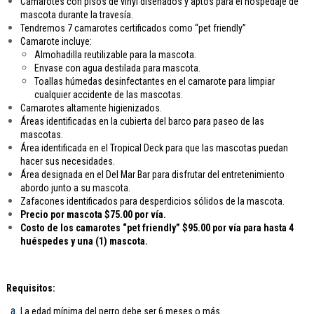
Camarotes con pisos de vinyl diseñados y aptos para el hospedaje de
mascota durante la travesía.
Tendremos 7 camarotes certificados como “pet friendly”
Camarote incluye:
Almohadilla reutilizable para la mascota.
Envase con agua destilada para mascota.
Toallas húmedas desinfectantes en el camarote para limpiar
cualquier accidente de las mascotas.
Camarotes altamente higienizados.
Áreas identificadas en la cubierta del barco para paseo de las
mascotas.
Área identificada en el Tropical Deck para que las mascotas puedan
hacer sus necesidades.
Área designada en el Del Mar Bar para disfrutar del entretenimiento
abordo junto a su mascota.
Zafacones identificados para desperdicios sólidos de la mascota.
Precio por mascota $75.00 por vía.
Costo de los camarotes “pet friendly” $95.00 por vía para hasta 4
huéspedes y una (1) mascota.
Requisitos:
La edad mínima del perro debe ser 6 meses o más.