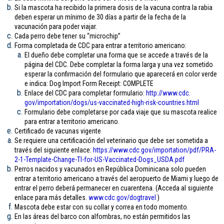
Si la mascota ha recibido la primera dosis de la vacuna contra la rabia
deben esperar un mínimo de 30 días a partir de la fecha de la
vacunación para poder viajar.
Cada perro debe tener su “microchip”
Forma completada de CDC para entrar a territorio americano:
El dueño debe completar una forma que se accede a través de la
página del CDC. Debe completar la forma larga y una vez sometido
esperar la confirmación del formulario que aparecerá en color verde
e indica: Dog Import Form Receipt: COMPLETE
Enlace del CDC para completar formulario:
http://www.cdc.
gov/importation/dogs/us-
vaccinated-high-risk-
countries.html
Formulario debe completarse por cada viaje que su mascota realice
para entrar a territorio americano.
Certificado de vacunas vigente
Se requiere una certificación del veterinario que debe ser sometida a
través del siguiente enlace:
https://www.cdc.gov/
importation/pdf/PRA-
2-1-
Template-Change-TI-for-US-
Vaccinated-Dogs_USDA.pdf
Perros nacidos y vacunados en República Dominicana solo pueden
entrar a territorio americano a través del aeropuerto de Miami y luego de
entrar el perro deberá permanecer en cuarentena. (Acceda al siguiente
enlace para más detalles.
www.cdc.gov/
dogtravel
)
Mascota debe estar con su collar y correa en todo momento.
En las áreas del barco con alfombras, no están permitidos las