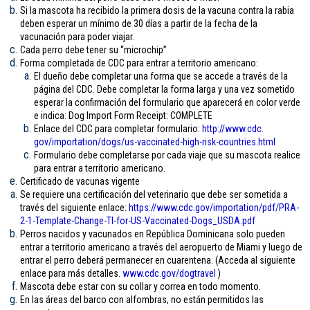
Si la mascota ha recibido la primera dosis de la vacuna contra la rabia
deben esperar un mínimo de 30 días a partir de la fecha de la
vacunación para poder viajar.
Cada perro debe tener su “microchip”
Forma completada de CDC para entrar a territorio americano:
El dueño debe completar una forma que se accede a través de la
página del CDC. Debe completar la forma larga y una vez sometido
esperar la confirmación del formulario que aparecerá en color verde
e indica: Dog Import Form Receipt: COMPLETE
Enlace del CDC para completar formulario:
http://www.cdc.
gov/importation/dogs/us-
vaccinated-high-risk-
countries.html
Formulario debe completarse por cada viaje que su mascota realice
para entrar a territorio americano.
Certificado de vacunas vigente
Se requiere una certificación del veterinario que debe ser sometida a
través del siguiente enlace:
https://www.cdc.gov/
importation/pdf/PRA-
2-1-
Template-Change-TI-for-US-
Vaccinated-Dogs_USDA.pdf
Perros nacidos y vacunados en República Dominicana solo pueden
entrar a territorio americano a través del aeropuerto de Miami y luego de
entrar el perro deberá permanecer en cuarentena. (Acceda al siguiente
enlace para más detalles.
www.cdc.gov/
dogtravel
)
Mascota debe estar con su collar y correa en todo momento.
En las áreas del barco con alfombras, no están permitidos las