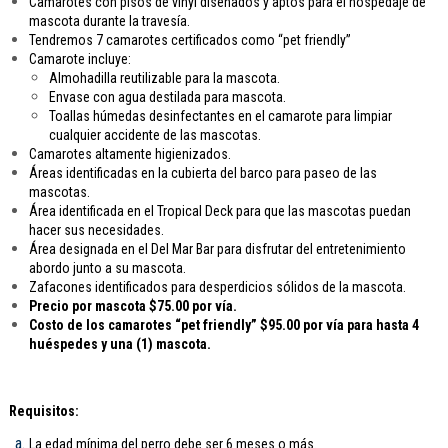
Camarotes con pisos de vinyl diseñados y aptos para el hospedaje de
mascota durante la travesía.
Tendremos 7 camarotes certificados como “pet friendly”
Camarote incluye:
Almohadilla reutilizable para la mascota.
Envase con agua destilada para mascota.
Toallas húmedas desinfectantes en el camarote para limpiar
cualquier accidente de las mascotas.
Camarotes altamente higienizados.
Áreas identificadas en la cubierta del barco para paseo de las
mascotas.
Área identificada en el Tropical Deck para que las mascotas puedan
hacer sus necesidades.
Área designada en el Del Mar Bar para disfrutar del entretenimiento
abordo junto a su mascota.
Zafacones identificados para desperdicios sólidos de la mascota.
Precio por mascota $75.00 por vía.
Costo de los camarotes “pet friendly” $95.00 por vía para hasta 4
huéspedes y una (1) mascota.
Requisitos:
La edad mínima del perro debe ser 6 meses o más.