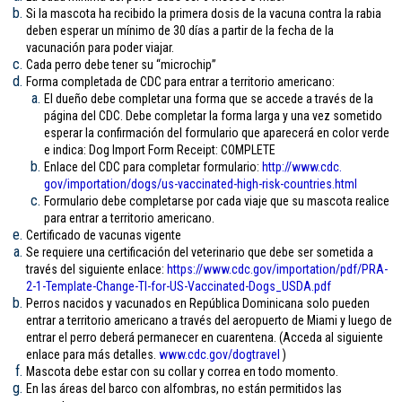
Si la mascota ha recibido la primera dosis de la vacuna contra la rabia
deben esperar un mínimo de 30 días a partir de la fecha de la
vacunación para poder viajar.
Cada perro debe tener su “microchip”
Forma completada de CDC para entrar a territorio americano:
El dueño debe completar una forma que se accede a través de la
página del CDC. Debe completar la forma larga y una vez sometido
esperar la confirmación del formulario que aparecerá en color verde
e indica: Dog Import Form Receipt: COMPLETE
Enlace del CDC para completar formulario:
http://www.cdc.
gov/importation/dogs/us-
vaccinated-high-risk-
countries.html
Formulario debe completarse por cada viaje que su mascota realice
para entrar a territorio americano.
Certificado de vacunas vigente
Se requiere una certificación del veterinario que debe ser sometida a
través del siguiente enlace:
https://www.cdc.gov/
importation/pdf/PRA-
2-1-
Template-Change-TI-for-US-
Vaccinated-Dogs_USDA.pdf
Perros nacidos y vacunados en República Dominicana solo pueden
entrar a territorio americano a través del aeropuerto de Miami y luego de
entrar el perro deberá permanecer en cuarentena. (Acceda al siguiente
enlace para más detalles.
www.cdc.gov/
dogtravel
)
Mascota debe estar con su collar y correa en todo momento.
En las áreas del barco con alfombras, no están permitidos las