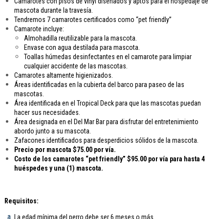
Camarotes con pisos de vinyl diseñados y aptos para el hospedaje de
mascota durante la travesía.
Tendremos 7 camarotes certificados como “pet friendly”
Camarote incluye:
Almohadilla reutilizable para la mascota.
Envase con agua destilada para mascota.
Toallas húmedas desinfectantes en el camarote para limpiar
cualquier accidente de las mascotas.
Camarotes altamente higienizados.
Áreas identificadas en la cubierta del barco para paseo de las
mascotas.
Área identificada en el Tropical Deck para que las mascotas puedan
hacer sus necesidades.
Área designada en el Del Mar Bar para disfrutar del entretenimiento
abordo junto a su mascota.
Zafacones identificados para desperdicios sólidos de la mascota.
Precio por mascota $75.00 por vía.
Costo de los camarotes “pet friendly” $95.00 por vía para hasta 4
huéspedes y una (1) mascota.
Requisitos:
La edad mínima del perro debe ser 6 meses o más.