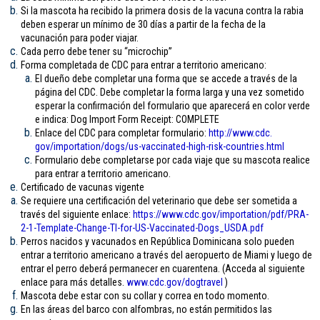
Si la mascota ha recibido la primera dosis de la vacuna contra la rabia
deben esperar un mínimo de 30 días a partir de la fecha de la
vacunación para poder viajar.
Cada perro debe tener su “microchip”
Forma completada de CDC para entrar a territorio americano:
El dueño debe completar una forma que se accede a través de la
página del CDC. Debe completar la forma larga y una vez sometido
esperar la confirmación del formulario que aparecerá en color verde
e indica: Dog Import Form Receipt: COMPLETE
Enlace del CDC para completar formulario:
http://www.cdc.
gov/importation/dogs/us-
vaccinated-high-risk-
countries.html
Formulario debe completarse por cada viaje que su mascota realice
para entrar a territorio americano.
Certificado de vacunas vigente
Se requiere una certificación del veterinario que debe ser sometida a
través del siguiente enlace:
https://www.cdc.gov/
importation/pdf/PRA-
2-1-
Template-Change-TI-for-US-
Vaccinated-Dogs_USDA.pdf
Perros nacidos y vacunados en República Dominicana solo pueden
entrar a territorio americano a través del aeropuerto de Miami y luego de
entrar el perro deberá permanecer en cuarentena. (Acceda al siguiente
enlace para más detalles.
www.cdc.gov/
dogtravel
)
Mascota debe estar con su collar y correa en todo momento.
En las áreas del barco con alfombras, no están permitidos las