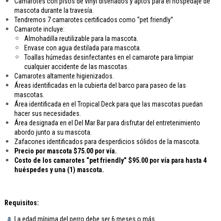
Camarotes con pisos de vinyl diseñados y aptos para el hospedaje de
mascota durante la travesía.
Tendremos 7 camarotes certificados como “pet friendly”
Camarote incluye:
Almohadilla reutilizable para la mascota.
Envase con agua destilada para mascota.
Toallas húmedas desinfectantes en el camarote para limpiar
cualquier accidente de las mascotas.
Camarotes altamente higienizados.
Áreas identificadas en la cubierta del barco para paseo de las
mascotas.
Área identificada en el Tropical Deck para que las mascotas puedan
hacer sus necesidades.
Área designada en el Del Mar Bar para disfrutar del entretenimiento
abordo junto a su mascota.
Zafacones identificados para desperdicios sólidos de la mascota.
Precio por mascota $75.00 por vía.
Costo de los camarotes “pet friendly” $95.00 por vía para hasta 4
huéspedes y una (1) mascota.
Requisitos:
La edad mínima del perro debe ser 6 meses o más.