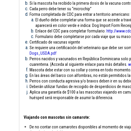
Si la mascota ha recibido la primera dosis de la vacuna contra
Cada perro debe tener su “microchip”
Forma completada de CDC para entrar a territorio americano:
El dueño debe completar una forma que se accede a través
aparecerá en color verde e indica: Dog Import Form Rece
Enlace del CDC para completar formulario:
http://www.cdc
Formulario debe completarse por cada viaje que su mascota
Certificado de vacunas vigente
Se requiere una certificación del veterinario que debe ser som
Dogs_USDA.pdf
Perros nacidos y vacunados en República Dominicana solo pue
cuarentena. (Acceda al siguiente enlace para más detalles.
w
Mascota debe estar con su collar y correa en todo momento
En las áreas del barco con alfombras, no están permitidos l
Perros con conducta agresiva y/o bravos deben ir en su debi
Deberán utilizar fundas de recogido de desperdicios de mas
Aplica una garantía de $100 a las mascotas viajando en camar
huésped será responsable de asumir la diferencia.
Viajando con mascotas sin camarote:
De no contar con camarotes disponibles al momento de viajar