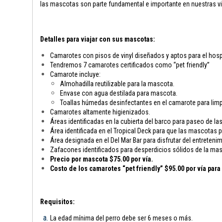
las mascotas son parte fundamental e importante en nuestras vi
Detalles para viajar con sus mascotas:
Camarotes con pisos de vinyl diseñados y aptos para el hosp
Tendremos 7 camarotes certificados como “pet friendly”
Camarote incluye:
Almohadilla reutilizable para la mascota.
Envase con agua destilada para mascota.
Toallas húmedas desinfectantes en el camarote para limp
Camarotes altamente higienizados.
Áreas identificadas en la cubierta del barco para paseo de l
Área identificada en el Tropical Deck para que las mascotas
Área designada en el Del Mar Bar para disfrutar del entreten
Zafacones identificados para desperdicios sólidos de la ma
Precio por mascota $75.00 por vía.
Costo de los camarotes “pet friendly” $95.00 por vía par
Requisitos:
La edad mínima del perro debe ser 6 meses o más.