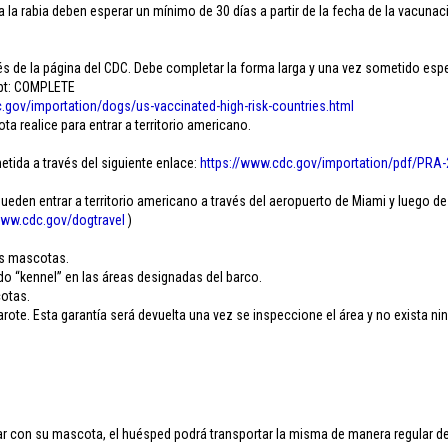
 la rabia deben esperar un mínimo de 30 días a partir de la fecha de la vacunaci
 de la página del CDC. Debe completar la forma larga y una vez sometido esper
ipt: COMPLETE
.
gov/importation/dogs/us-
vaccinated-high-risk-
countries.html
 realice para entrar a territorio americano.
etida a través del siguiente enlace:
https://www.cdc.gov/
importation/pdf/PRA-
den entrar a territorio americano a través del aeropuerto de Miami y luego de
ww.cdc.gov/
dogtravel
)
.
as mascotas.
do “kennel” en las áreas designadas del barco.
cotas.
ote. Esta garantía será devuelta una vez se inspeccione el área y no exista ni
 con su mascota, el huésped podrá transportar la misma de manera regular dent