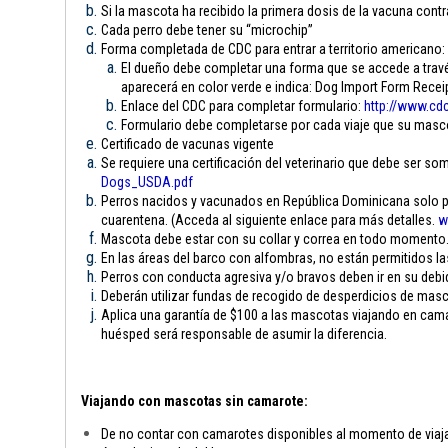
Si la mascota ha recibido la primera dosis de la vacuna contra
Cada perro debe tener su “microchip”
Forma completada de CDC para entrar a territorio americano:
El dueño debe completar una forma que se accede a través
aparecerá en color verde e indica: Dog Import Form Rece
Enlace del CDC para completar formulario:
http://www.cdc
Formulario debe completarse por cada viaje que su mascota
Certificado de vacunas vigente
Se requiere una certificación del veterinario que debe ser som
Dogs_USDA.pdf
Perros nacidos y vacunados en República Dominicana solo pue
cuarentena. (Acceda al siguiente enlace para más detalles.
w
Mascota debe estar con su collar y correa en todo momento
En las áreas del barco con alfombras, no están permitidos l
Perros con conducta agresiva y/o bravos deben ir en su debi
Deberán utilizar fundas de recogido de desperdicios de mas
Aplica una garantía de $100 a las mascotas viajando en camar
huésped será responsable de asumir la diferencia.
Viajando con mascotas sin camarote:
De no contar con camarotes disponibles al momento de viajar