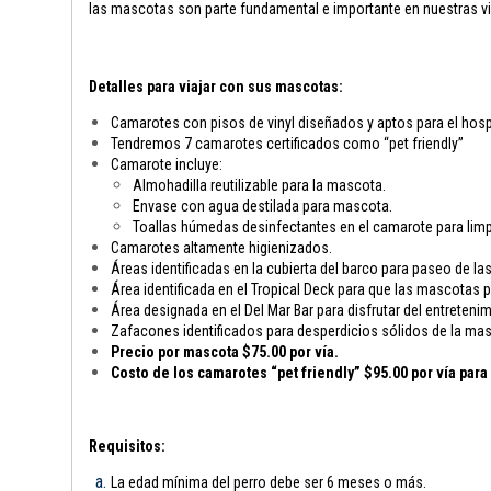
las mascotas son parte fundamental e importante en nuestras vi
Detalles para viajar con sus mascotas:
Camarotes con pisos de vinyl diseñados y aptos para el hosp
Tendremos 7 camarotes certificados como “pet friendly”
Camarote incluye:
Almohadilla reutilizable para la mascota.
Envase con agua destilada para mascota.
Toallas húmedas desinfectantes en el camarote para limp
Camarotes altamente higienizados.
Áreas identificadas en la cubierta del barco para paseo de l
Área identificada en el Tropical Deck para que las mascotas
Área designada en el Del Mar Bar para disfrutar del entreten
Zafacones identificados para desperdicios sólidos de la ma
Precio por mascota $75.00 por vía.
Costo de los camarotes “pet friendly” $95.00 por vía par
Requisitos:
La edad mínima del perro debe ser 6 meses o más.