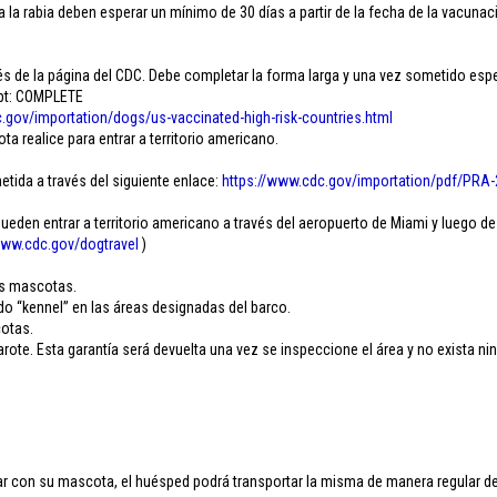
 la rabia deben esperar un mínimo de 30 días a partir de la fecha de la vacunaci
 de la página del CDC. Debe completar la forma larga y una vez sometido esper
ipt: COMPLETE
.
gov/importation/dogs/us-
vaccinated-high-risk-
countries.html
 realice para entrar a territorio americano.
etida a través del siguiente enlace:
https://www.cdc.gov/
importation/pdf/PRA-
den entrar a territorio americano a través del aeropuerto de Miami y luego de
ww.cdc.gov/
dogtravel
)
.
as mascotas.
do “kennel” en las áreas designadas del barco.
cotas.
ote. Esta garantía será devuelta una vez se inspeccione el área y no exista ni
 con su mascota, el huésped podrá transportar la misma de manera regular dent