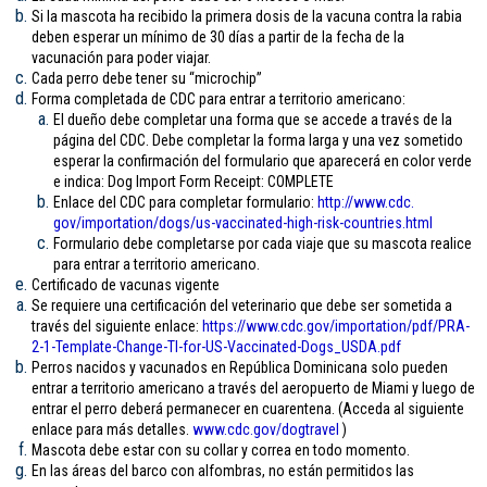
Si la mascota ha recibido la primera dosis de la vacuna contra la rabia
deben esperar un mínimo de 30 días a partir de la fecha de la
vacunación para poder viajar.
Cada perro debe tener su “microchip”
Forma completada de CDC para entrar a territorio americano:
El dueño debe completar una forma que se accede a través de la
página del CDC. Debe completar la forma larga y una vez sometido
esperar la confirmación del formulario que aparecerá en color verde
e indica: Dog Import Form Receipt: COMPLETE
Enlace del CDC para completar formulario:
http://www.cdc.
gov/importation/dogs/us-
vaccinated-high-risk-
countries.html
Formulario debe completarse por cada viaje que su mascota realice
para entrar a territorio americano.
Certificado de vacunas vigente
Se requiere una certificación del veterinario que debe ser sometida a
través del siguiente enlace:
https://www.cdc.gov/
importation/pdf/PRA-
2-1-
Template-Change-TI-for-US-
Vaccinated-Dogs_USDA.pdf
Perros nacidos y vacunados en República Dominicana solo pueden
entrar a territorio americano a través del aeropuerto de Miami y luego de
entrar el perro deberá permanecer en cuarentena. (Acceda al siguiente
enlace para más detalles.
www.cdc.gov/
dogtravel
)
Mascota debe estar con su collar y correa en todo momento.
En las áreas del barco con alfombras, no están permitidos las