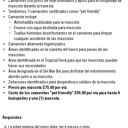
Camarotes con pisos de vinyl diseñados y aptos para el hospedaje de
mascota durante la travesía.
Tendremos 7 camarotes certificados como “pet friendly”
Camarote incluye:
Almohadilla reutilizable para la mascota.
Envase con agua destilada para mascota.
Toallas húmedas desinfectantes en el camarote para limpiar
cualquier accidente de las mascotas.
Camarotes altamente higienizados.
Áreas identificadas en la cubierta del barco para paseo de las
mascotas.
Área identificada en el Tropical Deck para que las mascotas puedan
hacer sus necesidades.
Área designada en el Del Mar Bar para disfrutar del entretenimiento
abordo junto a su mascota.
Zafacones identificados para desperdicios sólidos de la mascota.
Precio por mascota $75.00 por vía.
Costo de los camarotes “pet friendly” $95.00 por vía para hasta 4
huéspedes y una (1) mascota.
Requisitos:
La edad mínima del perro debe ser 6 meses o más.