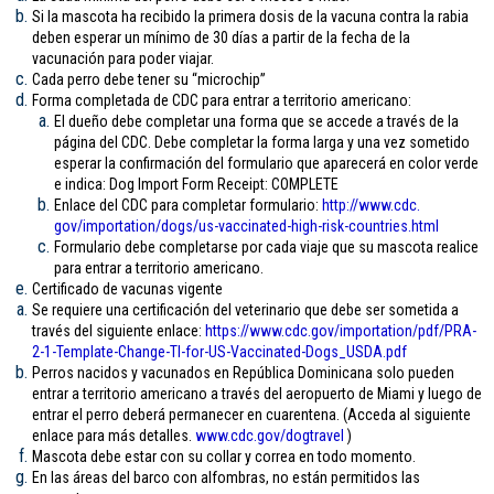
Si la mascota ha recibido la primera dosis de la vacuna contra la rabia
deben esperar un mínimo de 30 días a partir de la fecha de la
vacunación para poder viajar.
Cada perro debe tener su “microchip”
Forma completada de CDC para entrar a territorio americano:
El dueño debe completar una forma que se accede a través de la
página del CDC. Debe completar la forma larga y una vez sometido
esperar la confirmación del formulario que aparecerá en color verde
e indica: Dog Import Form Receipt: COMPLETE
Enlace del CDC para completar formulario:
http://www.cdc.
gov/importation/dogs/us-
vaccinated-high-risk-
countries.html
Formulario debe completarse por cada viaje que su mascota realice
para entrar a territorio americano.
Certificado de vacunas vigente
Se requiere una certificación del veterinario que debe ser sometida a
través del siguiente enlace:
https://www.cdc.gov/
importation/pdf/PRA-
2-1-
Template-Change-TI-for-US-
Vaccinated-Dogs_USDA.pdf
Perros nacidos y vacunados en República Dominicana solo pueden
entrar a territorio americano a través del aeropuerto de Miami y luego de
entrar el perro deberá permanecer en cuarentena. (Acceda al siguiente
enlace para más detalles.
www.cdc.gov/
dogtravel
)
Mascota debe estar con su collar y correa en todo momento.
En las áreas del barco con alfombras, no están permitidos las