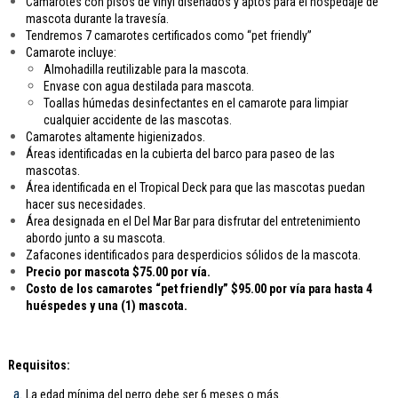
Camarotes con pisos de vinyl diseñados y aptos para el hospedaje de
mascota durante la travesía.
Tendremos 7 camarotes certificados como “pet friendly”
Camarote incluye:
Almohadilla reutilizable para la mascota.
Envase con agua destilada para mascota.
Toallas húmedas desinfectantes en el camarote para limpiar
cualquier accidente de las mascotas.
Camarotes altamente higienizados.
Áreas identificadas en la cubierta del barco para paseo de las
mascotas.
Área identificada en el Tropical Deck para que las mascotas puedan
hacer sus necesidades.
Área designada en el Del Mar Bar para disfrutar del entretenimiento
abordo junto a su mascota.
Zafacones identificados para desperdicios sólidos de la mascota.
Precio por mascota $75.00 por vía.
Costo de los camarotes “pet friendly” $95.00 por vía para hasta 4
huéspedes y una (1) mascota.
Requisitos:
La edad mínima del perro debe ser 6 meses o más.