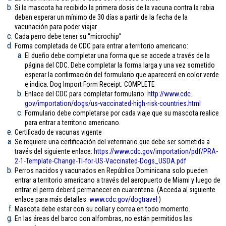
Si la mascota ha recibido la primera dosis de la vacuna contra la rabia
deben esperar un mínimo de 30 días a partir de la fecha de la
vacunación para poder viajar.
Cada perro debe tener su “microchip”
Forma completada de CDC para entrar a territorio americano:
El dueño debe completar una forma que se accede a través de la
página del CDC. Debe completar la forma larga y una vez sometido
esperar la confirmación del formulario que aparecerá en color verde
e indica: Dog Import Form Receipt: COMPLETE
Enlace del CDC para completar formulario:
http://www.cdc.
gov/importation/dogs/us-
vaccinated-high-risk-
countries.html
Formulario debe completarse por cada viaje que su mascota realice
para entrar a territorio americano.
Certificado de vacunas vigente
Se requiere una certificación del veterinario que debe ser sometida a
través del siguiente enlace:
https://www.cdc.gov/
importation/pdf/PRA-
2-1-
Template-Change-TI-for-US-
Vaccinated-Dogs_USDA.pdf
Perros nacidos y vacunados en República Dominicana solo pueden
entrar a territorio americano a través del aeropuerto de Miami y luego de
entrar el perro deberá permanecer en cuarentena. (Acceda al siguiente
enlace para más detalles.
www.cdc.gov/
dogtravel
)
Mascota debe estar con su collar y correa en todo momento.
En las áreas del barco con alfombras, no están permitidos las