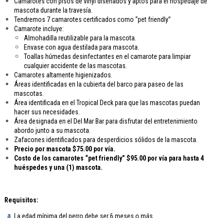
Camarotes con pisos de vinyl diseñados y aptos para el hospedaje de
mascota durante la travesía.
Tendremos 7 camarotes certificados como “pet friendly”
Camarote incluye:
Almohadilla reutilizable para la mascota.
Envase con agua destilada para mascota.
Toallas húmedas desinfectantes en el camarote para limpiar
cualquier accidente de las mascotas.
Camarotes altamente higienizados.
Áreas identificadas en la cubierta del barco para paseo de las
mascotas.
Área identificada en el Tropical Deck para que las mascotas puedan
hacer sus necesidades.
Área designada en el Del Mar Bar para disfrutar del entretenimiento
abordo junto a su mascota.
Zafacones identificados para desperdicios sólidos de la mascota.
Precio por mascota $75.00 por vía.
Costo de los camarotes “pet friendly” $95.00 por vía para hasta 4
huéspedes y una (1) mascota.
Requisitos:
La edad mínima del perro debe ser 6 meses o más.