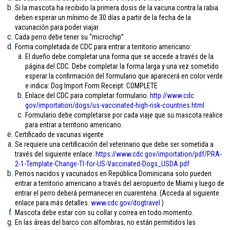
Si la mascota ha recibido la primera dosis de la vacuna contra la rabia
deben esperar un mínimo de 30 días a partir de la fecha de la
vacunación para poder viajar.
Cada perro debe tener su “microchip”
Forma completada de CDC para entrar a territorio americano:
El dueño debe completar una forma que se accede a través de la
página del CDC. Debe completar la forma larga y una vez sometido
esperar la confirmación del formulario que aparecerá en color verde
e indica: Dog Import Form Receipt: COMPLETE
Enlace del CDC para completar formulario:
http://www.cdc.
gov/importation/dogs/us-
vaccinated-high-risk-
countries.html
Formulario debe completarse por cada viaje que su mascota realice
para entrar a territorio americano.
Certificado de vacunas vigente
Se requiere una certificación del veterinario que debe ser sometida a
través del siguiente enlace:
https://www.cdc.gov/
importation/pdf/PRA-
2-1-
Template-Change-TI-for-US-
Vaccinated-Dogs_USDA.pdf
Perros nacidos y vacunados en República Dominicana solo pueden
entrar a territorio americano a través del aeropuerto de Miami y luego de
entrar el perro deberá permanecer en cuarentena. (Acceda al siguiente
enlace para más detalles.
www.cdc.gov/
dogtravel
)
Mascota debe estar con su collar y correa en todo momento.
En las áreas del barco con alfombras, no están permitidos las