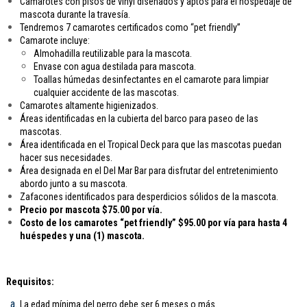
Camarotes con pisos de vinyl diseñados y aptos para el hospedaje de
mascota durante la travesía.
Tendremos 7 camarotes certificados como “pet friendly”
Camarote incluye:
Almohadilla reutilizable para la mascota.
Envase con agua destilada para mascota.
Toallas húmedas desinfectantes en el camarote para limpiar
cualquier accidente de las mascotas.
Camarotes altamente higienizados.
Áreas identificadas en la cubierta del barco para paseo de las
mascotas.
Área identificada en el Tropical Deck para que las mascotas puedan
hacer sus necesidades.
Área designada en el Del Mar Bar para disfrutar del entretenimiento
abordo junto a su mascota.
Zafacones identificados para desperdicios sólidos de la mascota.
Precio por mascota $75.00 por vía.
Costo de los camarotes “pet friendly” $95.00 por vía para hasta 4
huéspedes y una (1) mascota.
Requisitos:
La edad mínima del perro debe ser 6 meses o más.