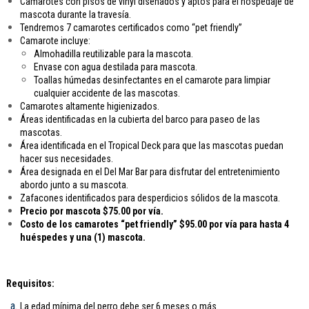
Camarotes con pisos de vinyl diseñados y aptos para el hospedaje de
mascota durante la travesía.
Tendremos 7 camarotes certificados como “pet friendly”
Camarote incluye:
Almohadilla reutilizable para la mascota.
Envase con agua destilada para mascota.
Toallas húmedas desinfectantes en el camarote para limpiar
cualquier accidente de las mascotas.
Camarotes altamente higienizados.
Áreas identificadas en la cubierta del barco para paseo de las
mascotas.
Área identificada en el Tropical Deck para que las mascotas puedan
hacer sus necesidades.
Área designada en el Del Mar Bar para disfrutar del entretenimiento
abordo junto a su mascota.
Zafacones identificados para desperdicios sólidos de la mascota.
Precio por mascota $75.00 por vía.
Costo de los camarotes “pet friendly” $95.00 por vía para hasta 4
huéspedes y una (1) mascota.
Requisitos:
La edad mínima del perro debe ser 6 meses o más.