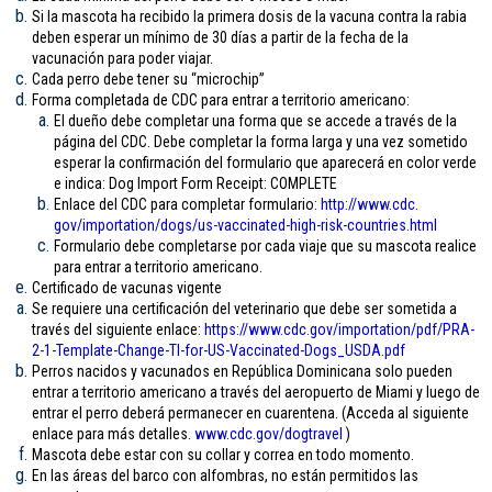
Si la mascota ha recibido la primera dosis de la vacuna contra la rabia
deben esperar un mínimo de 30 días a partir de la fecha de la
vacunación para poder viajar.
Cada perro debe tener su “microchip”
Forma completada de CDC para entrar a territorio americano:
El dueño debe completar una forma que se accede a través de la
página del CDC. Debe completar la forma larga y una vez sometido
esperar la confirmación del formulario que aparecerá en color verde
e indica: Dog Import Form Receipt: COMPLETE
Enlace del CDC para completar formulario:
http://www.cdc.
gov/importation/dogs/us-
vaccinated-high-risk-
countries.html
Formulario debe completarse por cada viaje que su mascota realice
para entrar a territorio americano.
Certificado de vacunas vigente
Se requiere una certificación del veterinario que debe ser sometida a
través del siguiente enlace:
https://www.cdc.gov/
importation/pdf/PRA-
2-1-
Template-Change-TI-for-US-
Vaccinated-Dogs_USDA.pdf
Perros nacidos y vacunados en República Dominicana solo pueden
entrar a territorio americano a través del aeropuerto de Miami y luego de
entrar el perro deberá permanecer en cuarentena. (Acceda al siguiente
enlace para más detalles.
www.cdc.gov/
dogtravel
)
Mascota debe estar con su collar y correa en todo momento.
En las áreas del barco con alfombras, no están permitidos las