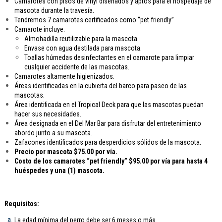
Camarotes con pisos de vinyl diseñados y aptos para el hospedaje de
mascota durante la travesía.
Tendremos 7 camarotes certificados como “pet friendly”
Camarote incluye:
Almohadilla reutilizable para la mascota.
Envase con agua destilada para mascota.
Toallas húmedas desinfectantes en el camarote para limpiar
cualquier accidente de las mascotas.
Camarotes altamente higienizados.
Áreas identificadas en la cubierta del barco para paseo de las
mascotas.
Área identificada en el Tropical Deck para que las mascotas puedan
hacer sus necesidades.
Área designada en el Del Mar Bar para disfrutar del entretenimiento
abordo junto a su mascota.
Zafacones identificados para desperdicios sólidos de la mascota.
Precio por mascota $75.00 por vía.
Costo de los camarotes “pet friendly” $95.00 por vía para hasta 4
huéspedes y una (1) mascota.
Requisitos:
La edad mínima del perro debe ser 6 meses o más.