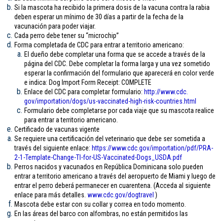
Si la mascota ha recibido la primera dosis de la vacuna contra la rabia
deben esperar un mínimo de 30 días a partir de la fecha de la
vacunación para poder viajar.
Cada perro debe tener su “microchip”
Forma completada de CDC para entrar a territorio americano:
El dueño debe completar una forma que se accede a través de la
página del CDC. Debe completar la forma larga y una vez sometido
esperar la confirmación del formulario que aparecerá en color verde
e indica: Dog Import Form Receipt: COMPLETE
Enlace del CDC para completar formulario:
http://www.cdc.
gov/importation/dogs/us-
vaccinated-high-risk-
countries.html
Formulario debe completarse por cada viaje que su mascota realice
para entrar a territorio americano.
Certificado de vacunas vigente
Se requiere una certificación del veterinario que debe ser sometida a
través del siguiente enlace:
https://www.cdc.gov/
importation/pdf/PRA-
2-1-
Template-Change-TI-for-US-
Vaccinated-Dogs_USDA.pdf
Perros nacidos y vacunados en República Dominicana solo pueden
entrar a territorio americano a través del aeropuerto de Miami y luego de
entrar el perro deberá permanecer en cuarentena. (Acceda al siguiente
enlace para más detalles.
www.cdc.gov/
dogtravel
)
Mascota debe estar con su collar y correa en todo momento.
En las áreas del barco con alfombras, no están permitidos las