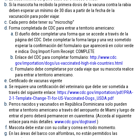
Si la mascota ha recibido la primera dosis de la vacuna contra la rabia
deben esperar un mínimo de 30 días a partir de la fecha de la
vacunación para poder viajar.
Cada perro debe tener su “microchip”
Forma completada de CDC para entrar a territorio americano:
El dueño debe completar una forma que se accede a través de la
página del CDC. Debe completar la forma larga y una vez sometido
esperar la confirmación del formulario que aparecerá en color verde
e indica: Dog Import Form Receipt: COMPLETE
Enlace del CDC para completar formulario:
http://www.cdc.
gov/importation/dogs/us-
vaccinated-high-risk-
countries.html
Formulario debe completarse por cada viaje que su mascota realice
para entrar a territorio americano.
Certificado de vacunas vigente
Se requiere una certificación del veterinario que debe ser sometida a
través del siguiente enlace:
https://www.cdc.gov/
importation/pdf/PRA-
2-1-
Template-Change-TI-for-US-
Vaccinated-Dogs_USDA.pdf
Perros nacidos y vacunados en República Dominicana solo pueden
entrar a territorio americano a través del aeropuerto de Miami y luego de
entrar el perro deberá permanecer en cuarentena. (Acceda al siguiente
enlace para más detalles.
www.cdc.gov/
dogtravel
)
Mascota debe estar con su collar y correa en todo momento.
En las áreas del barco con alfombras, no están permitidos las