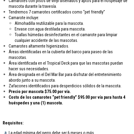
Camarotes con pisos de vinyl diseñados y aptos para el hospedaje de
mascota durante la travesía.
Tendremos 7 camarotes certificados como “pet friendly”
Camarote incluye:
Almohadilla reutilizable para la mascota.
Envase con agua destilada para mascota.
Toallas húmedas desinfectantes en el camarote para limpiar
cualquier accidente de las mascotas.
Camarotes altamente higienizados.
Áreas identificadas en la cubierta del barco para paseo de las
mascotas.
Área identificada en el Tropical Deck para que las mascotas puedan
hacer sus necesidades.
Área designada en el Del Mar Bar para disfrutar del entretenimiento
abordo junto a su mascota.
Zafacones identificados para desperdicios sólidos de la mascota.
Precio por mascota $75.00 por vía.
Costo de los camarotes “pet friendly” $95.00 por vía para hasta 4
huéspedes y una (1) mascota.
Requisitos:
La edad mínima del perro debe ser 6 meses o más.