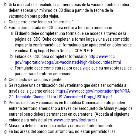
Si la mascota ha recibido la primera dosis de la vacuna contra la rabia
deben esperar un mínimo de 30 días a partir de la fecha de la
vacunación para poder viajar.
Cada perro debe tener su “microchip”
Forma completada de CDC para entrar a territorio americano:
El dueño debe completar una forma que se accede a través de la
página del CDC. Debe completar la forma larga y una vez sometido
esperar la confirmación del formulario que aparecerá en color verde
e indica: Dog Import Form Receipt: COMPLETE
Enlace del CDC para completar formulario:
http://www.cdc.
gov/importation/dogs/us-
vaccinated-high-risk-
countries.html
Formulario debe completarse por cada viaje que su mascota realice
para entrar a territorio americano.
Certificado de vacunas vigente
Se requiere una certificación del veterinario que debe ser sometida a
través del siguiente enlace:
https://www.cdc.gov/
importation/pdf/PRA-
2-1-
Template-Change-TI-for-US-
Vaccinated-Dogs_USDA.pdf
Perros nacidos y vacunados en República Dominicana solo pueden
entrar a territorio americano a través del aeropuerto de Miami y luego de
entrar el perro deberá permanecer en cuarentena. (Acceda al siguiente
enlace para más detalles.
www.cdc.gov/
dogtravel
)
Mascota debe estar con su collar y correa en todo momento.
En las áreas del barco con alfombras, no están permitidos las