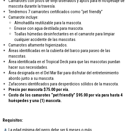
Camarotes con pisos de vinyl diseñados y aptos para el hospedaje de
mascota durante la travesía.
Tendremos 7 camarotes certificados como “pet friendly”
Camarote incluye:
Almohadilla reutilizable para la mascota.
Envase con agua destilada para mascota.
Toallas húmedas desinfectantes en el camarote para limpiar
cualquier accidente de las mascotas.
Camarotes altamente higienizados.
Áreas identificadas en la cubierta del barco para paseo de las
mascotas.
Área identificada en el Tropical Deck para que las mascotas puedan
hacer sus necesidades.
Área designada en el Del Mar Bar para disfrutar del entretenimiento
abordo junto a su mascota.
Zafacones identificados para desperdicios sólidos de la mascota.
Precio por mascota $75.00 por vía.
Costo de los camarotes “pet friendly” $95.00 por vía para hasta 4
huéspedes y una (1) mascota.
Requisitos:
La edad mínima del perro debe ser 6 meses o más.