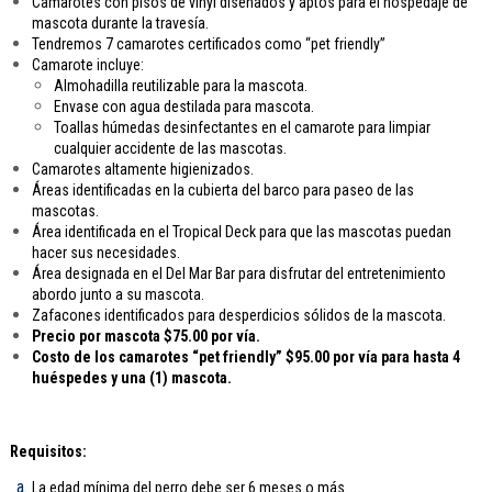
Camarotes con pisos de vinyl diseñados y aptos para el hospedaje de
mascota durante la travesía.
Tendremos 7 camarotes certificados como “pet friendly”
Camarote incluye:
Almohadilla reutilizable para la mascota.
Envase con agua destilada para mascota.
Toallas húmedas desinfectantes en el camarote para limpiar
cualquier accidente de las mascotas.
Camarotes altamente higienizados.
Áreas identificadas en la cubierta del barco para paseo de las
mascotas.
Área identificada en el Tropical Deck para que las mascotas puedan
hacer sus necesidades.
Área designada en el Del Mar Bar para disfrutar del entretenimiento
abordo junto a su mascota.
Zafacones identificados para desperdicios sólidos de la mascota.
Precio por mascota $75.00 por vía.
Costo de los camarotes “pet friendly” $95.00 por vía para hasta 4
huéspedes y una (1) mascota.
Requisitos:
La edad mínima del perro debe ser 6 meses o más.