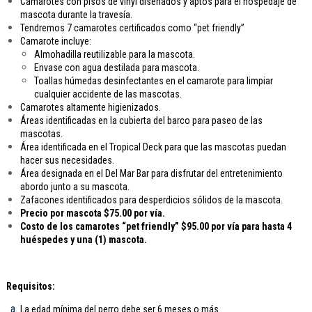
Camarotes con pisos de vinyl diseñados y aptos para el hospedaje de
mascota durante la travesía.
Tendremos 7 camarotes certificados como “pet friendly”
Camarote incluye:
Almohadilla reutilizable para la mascota.
Envase con agua destilada para mascota.
Toallas húmedas desinfectantes en el camarote para limpiar
cualquier accidente de las mascotas.
Camarotes altamente higienizados.
Áreas identificadas en la cubierta del barco para paseo de las
mascotas.
Área identificada en el Tropical Deck para que las mascotas puedan
hacer sus necesidades.
Área designada en el Del Mar Bar para disfrutar del entretenimiento
abordo junto a su mascota.
Zafacones identificados para desperdicios sólidos de la mascota.
Precio por mascota $75.00 por vía.
Costo de los camarotes “pet friendly” $95.00 por vía para hasta 4
huéspedes y una (1) mascota.
Requisitos:
La edad mínima del perro debe ser 6 meses o más.