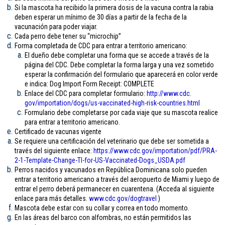
Si la mascota ha recibido la primera dosis de la vacuna contra la rabia
deben esperar un mínimo de 30 días a partir de la fecha de la
vacunación para poder viajar.
Cada perro debe tener su “microchip”
Forma completada de CDC para entrar a territorio americano:
El dueño debe completar una forma que se accede a través de la
página del CDC. Debe completar la forma larga y una vez sometido
esperar la confirmación del formulario que aparecerá en color verde
e indica: Dog Import Form Receipt: COMPLETE
Enlace del CDC para completar formulario:
http://www.cdc.
gov/importation/dogs/us-
vaccinated-high-risk-
countries.html
Formulario debe completarse por cada viaje que su mascota realice
para entrar a territorio americano.
Certificado de vacunas vigente
Se requiere una certificación del veterinario que debe ser sometida a
través del siguiente enlace:
https://www.cdc.gov/
importation/pdf/PRA-
2-1-
Template-Change-TI-for-US-
Vaccinated-Dogs_USDA.pdf
Perros nacidos y vacunados en República Dominicana solo pueden
entrar a territorio americano a través del aeropuerto de Miami y luego de
entrar el perro deberá permanecer en cuarentena. (Acceda al siguiente
enlace para más detalles.
www.cdc.gov/
dogtravel
)
Mascota debe estar con su collar y correa en todo momento.
En las áreas del barco con alfombras, no están permitidos las