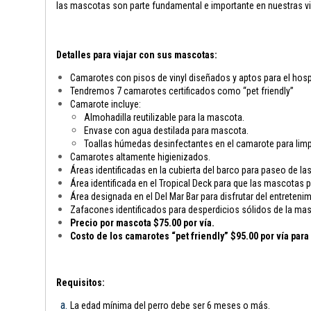
las mascotas son parte fundamental e importante en nuestras vi
Detalles para viajar con sus mascotas:
Camarotes con pisos de vinyl diseñados y aptos para el hosp
Tendremos 7 camarotes certificados como “pet friendly”
Camarote incluye:
Almohadilla reutilizable para la mascota.
Envase con agua destilada para mascota.
Toallas húmedas desinfectantes en el camarote para limp
Camarotes altamente higienizados.
Áreas identificadas en la cubierta del barco para paseo de l
Área identificada en el Tropical Deck para que las mascotas
Área designada en el Del Mar Bar para disfrutar del entreten
Zafacones identificados para desperdicios sólidos de la ma
Precio por mascota $75.00 por vía.
Costo de los camarotes “pet friendly” $95.00 por vía par
Requisitos:
La edad mínima del perro debe ser 6 meses o más.