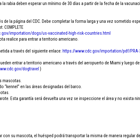
 la rabia deben esperar un mínimo de 30 días a partir de la fecha de la vacunaci
 de la página del CDC. Debe completar la forma larga y una vez sometido esper
ipt: COMPLETE
.
gov/importation/dogs/us-
vaccinated-high-risk-
countries.html
 realice para entrar a territorio americano.
etida a través del siguiente enlace:
https://www.cdc.gov/
importation/pdf/PRA-
den entrar a territorio americano a través del aeropuerto de Miami y luego de
ww.cdc.gov/
dogtravel
)
.
as mascotas.
do “kennel” en las áreas designadas del barco.
cotas.
ote. Esta garantía será devuelta una vez se inspeccione el área y no exista ni
 con su mascota, el huésped podrá transportar la misma de manera regular dent