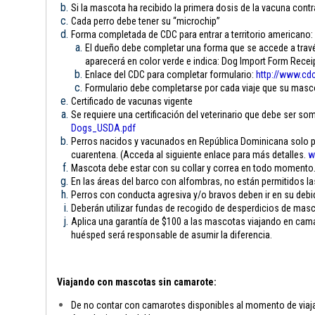
Si la mascota ha recibido la primera dosis de la vacuna contra
Cada perro debe tener su “microchip”
Forma completada de CDC para entrar a territorio americano:
El dueño debe completar una forma que se accede a través
aparecerá en color verde e indica: Dog Import Form Rece
Enlace del CDC para completar formulario:
http://www.cdc
Formulario debe completarse por cada viaje que su mascota
Certificado de vacunas vigente
Se requiere una certificación del veterinario que debe ser som
Dogs_USDA.pdf
Perros nacidos y vacunados en República Dominicana solo pue
cuarentena. (Acceda al siguiente enlace para más detalles.
w
Mascota debe estar con su collar y correa en todo momento
En las áreas del barco con alfombras, no están permitidos l
Perros con conducta agresiva y/o bravos deben ir en su debi
Deberán utilizar fundas de recogido de desperdicios de mas
Aplica una garantía de $100 a las mascotas viajando en camar
huésped será responsable de asumir la diferencia.
Viajando con mascotas sin camarote:
De no contar con camarotes disponibles al momento de viajar