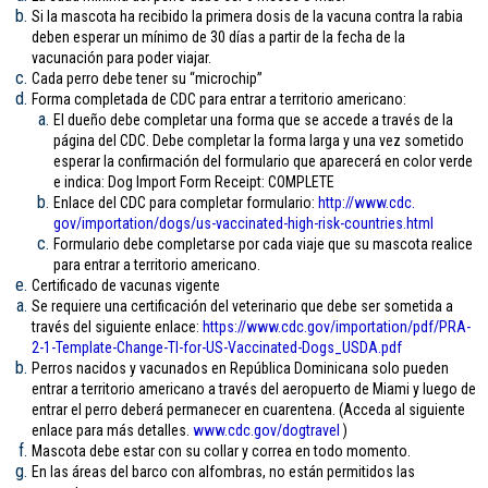
Si la mascota ha recibido la primera dosis de la vacuna contra la rabia
deben esperar un mínimo de 30 días a partir de la fecha de la
vacunación para poder viajar.
Cada perro debe tener su “microchip”
Forma completada de CDC para entrar a territorio americano:
El dueño debe completar una forma que se accede a través de la
página del CDC. Debe completar la forma larga y una vez sometido
esperar la confirmación del formulario que aparecerá en color verde
e indica: Dog Import Form Receipt: COMPLETE
Enlace del CDC para completar formulario:
http://www.cdc.
gov/importation/dogs/us-
vaccinated-high-risk-
countries.html
Formulario debe completarse por cada viaje que su mascota realice
para entrar a territorio americano.
Certificado de vacunas vigente
Se requiere una certificación del veterinario que debe ser sometida a
través del siguiente enlace:
https://www.cdc.gov/
importation/pdf/PRA-
2-1-
Template-Change-TI-for-US-
Vaccinated-Dogs_USDA.pdf
Perros nacidos y vacunados en República Dominicana solo pueden
entrar a territorio americano a través del aeropuerto de Miami y luego de
entrar el perro deberá permanecer en cuarentena. (Acceda al siguiente
enlace para más detalles.
www.cdc.gov/
dogtravel
)
Mascota debe estar con su collar y correa en todo momento.
En las áreas del barco con alfombras, no están permitidos las