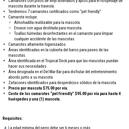
Camarotes con pisos de vinyl diseñados y aptos para el hospedaje de
mascota durante la travesía.
Tendremos 7 camarotes certificados como “pet friendly”
Camarote incluye:
Almohadilla reutilizable para la mascota.
Envase con agua destilada para mascota.
Toallas húmedas desinfectantes en el camarote para limpiar
cualquier accidente de las mascotas.
Camarotes altamente higienizados.
Áreas identificadas en la cubierta del barco para paseo de las
mascotas.
Área identificada en el Tropical Deck para que las mascotas puedan
hacer sus necesidades.
Área designada en el Del Mar Bar para disfrutar del entretenimiento
abordo junto a su mascota.
Zafacones identificados para desperdicios sólidos de la mascota.
Precio por mascota $75.00 por vía.
Costo de los camarotes “pet friendly” $95.00 por vía para hasta 4
huéspedes y una (1) mascota.
Requisitos:
La edad mínima del perro debe ser 6 meses o más.