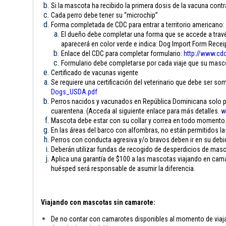
Si la mascota ha recibido la primera dosis de la vacuna contra
Cada perro debe tener su “microchip”
Forma completada de CDC para entrar a territorio americano:
El dueño debe completar una forma que se accede a través
aparecerá en color verde e indica: Dog Import Form Rece
Enlace del CDC para completar formulario:
http://www.cdc
Formulario debe completarse por cada viaje que su mascota
Certificado de vacunas vigente
Se requiere una certificación del veterinario que debe ser som
Dogs_USDA.pdf
Perros nacidos y vacunados en República Dominicana solo pue
cuarentena. (Acceda al siguiente enlace para más detalles.
w
Mascota debe estar con su collar y correa en todo momento
En las áreas del barco con alfombras, no están permitidos l
Perros con conducta agresiva y/o bravos deben ir en su debi
Deberán utilizar fundas de recogido de desperdicios de mas
Aplica una garantía de $100 a las mascotas viajando en camar
huésped será responsable de asumir la diferencia.
Viajando con mascotas sin camarote:
De no contar con camarotes disponibles al momento de viajar