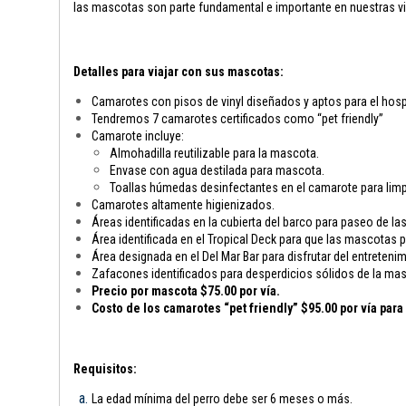
las mascotas son parte fundamental e importante en nuestras vi
Detalles para viajar con sus mascotas:
Camarotes con pisos de vinyl diseñados y aptos para el hosp
Tendremos 7 camarotes certificados como “pet friendly”
Camarote incluye:
Almohadilla reutilizable para la mascota.
Envase con agua destilada para mascota.
Toallas húmedas desinfectantes en el camarote para limp
Camarotes altamente higienizados.
Áreas identificadas en la cubierta del barco para paseo de l
Área identificada en el Tropical Deck para que las mascotas
Área designada en el Del Mar Bar para disfrutar del entreten
Zafacones identificados para desperdicios sólidos de la ma
Precio por mascota $75.00 por vía.
Costo de los camarotes “pet friendly” $95.00 por vía par
Requisitos:
La edad mínima del perro debe ser 6 meses o más.