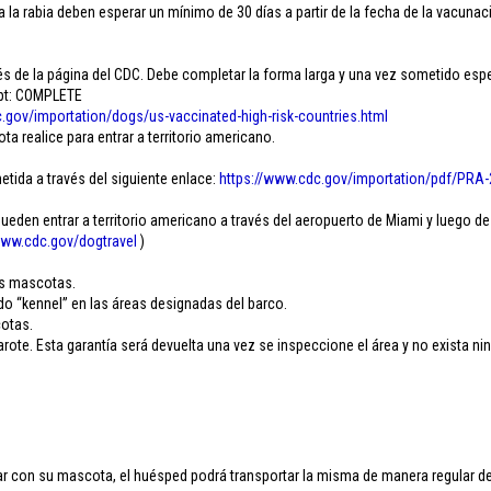
 la rabia deben esperar un mínimo de 30 días a partir de la fecha de la vacunaci
 de la página del CDC. Debe completar la forma larga y una vez sometido esper
ipt: COMPLETE
.
gov/importation/dogs/us-
vaccinated-high-risk-
countries.html
 realice para entrar a territorio americano.
etida a través del siguiente enlace:
https://www.cdc.gov/
importation/pdf/PRA-
den entrar a territorio americano a través del aeropuerto de Miami y luego de
ww.cdc.gov/
dogtravel
)
.
as mascotas.
do “kennel” en las áreas designadas del barco.
cotas.
ote. Esta garantía será devuelta una vez se inspeccione el área y no exista ni
 con su mascota, el huésped podrá transportar la misma de manera regular dent