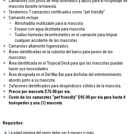
Camarotes con pisos de vinyl diseñados y aptos para el hospedaje de
mascota durante la travesía.
Tendremos 7 camarotes certificados como “pet friendly”
Camarote incluye:
Almohadilla reutilizable para la mascota.
Envase con agua destilada para mascota.
Toallas húmedas desinfectantes en el camarote para limpiar
cualquier accidente de las mascotas.
Camarotes altamente higienizados.
Áreas identificadas en la cubierta del barco para paseo de las
mascotas.
Área identificada en el Tropical Deck para que las mascotas puedan
hacer sus necesidades.
Área designada en el Del Mar Bar para disfrutar del entretenimiento
abordo junto a su mascota.
Zafacones identificados para desperdicios sólidos de la mascota.
Precio por mascota $75.00 por vía.
Costo de los camarotes “pet friendly” $95.00 por vía para hasta 4
huéspedes y una (1) mascota.
Requisitos:
La edad mínima del perro debe ser 6 meses o más.