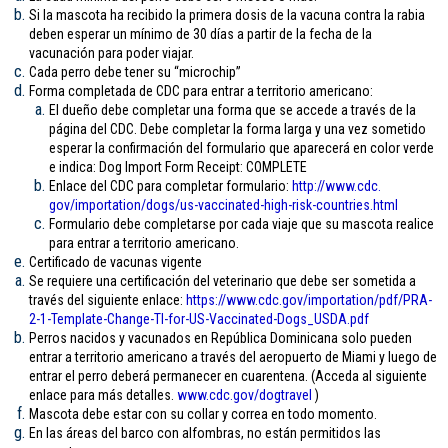
Si la mascota ha recibido la primera dosis de la vacuna contra la rabia
deben esperar un mínimo de 30 días a partir de la fecha de la
vacunación para poder viajar.
Cada perro debe tener su “microchip”
Forma completada de CDC para entrar a territorio americano:
El dueño debe completar una forma que se accede a través de la
página del CDC. Debe completar la forma larga y una vez sometido
esperar la confirmación del formulario que aparecerá en color verde
e indica: Dog Import Form Receipt: COMPLETE
Enlace del CDC para completar formulario:
http://www.cdc.
gov/importation/dogs/us-
vaccinated-high-risk-
countries.html
Formulario debe completarse por cada viaje que su mascota realice
para entrar a territorio americano.
Certificado de vacunas vigente
Se requiere una certificación del veterinario que debe ser sometida a
través del siguiente enlace:
https://www.cdc.gov/
importation/pdf/PRA-
2-1-
Template-Change-TI-for-US-
Vaccinated-Dogs_USDA.pdf
Perros nacidos y vacunados en República Dominicana solo pueden
entrar a territorio americano a través del aeropuerto de Miami y luego de
entrar el perro deberá permanecer en cuarentena. (Acceda al siguiente
enlace para más detalles.
www.cdc.gov/
dogtravel
)
Mascota debe estar con su collar y correa en todo momento.
En las áreas del barco con alfombras, no están permitidos las