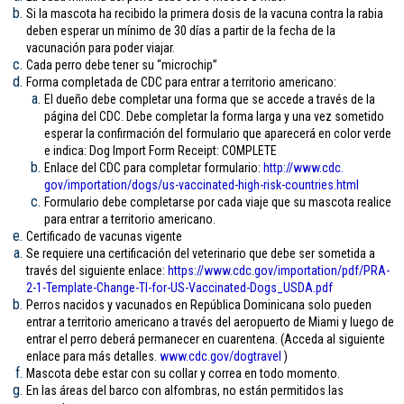
Si la mascota ha recibido la primera dosis de la vacuna contra la rabia
deben esperar un mínimo de 30 días a partir de la fecha de la
vacunación para poder viajar.
Cada perro debe tener su “microchip”
Forma completada de CDC para entrar a territorio americano:
El dueño debe completar una forma que se accede a través de la
página del CDC. Debe completar la forma larga y una vez sometido
esperar la confirmación del formulario que aparecerá en color verde
e indica: Dog Import Form Receipt: COMPLETE
Enlace del CDC para completar formulario:
http://www.cdc.
gov/importation/dogs/us-
vaccinated-high-risk-
countries.html
Formulario debe completarse por cada viaje que su mascota realice
para entrar a territorio americano.
Certificado de vacunas vigente
Se requiere una certificación del veterinario que debe ser sometida a
través del siguiente enlace:
https://www.cdc.gov/
importation/pdf/PRA-
2-1-
Template-Change-TI-for-US-
Vaccinated-Dogs_USDA.pdf
Perros nacidos y vacunados en República Dominicana solo pueden
entrar a territorio americano a través del aeropuerto de Miami y luego de
entrar el perro deberá permanecer en cuarentena. (Acceda al siguiente
enlace para más detalles.
www.cdc.gov/
dogtravel
)
Mascota debe estar con su collar y correa en todo momento.
En las áreas del barco con alfombras, no están permitidos las