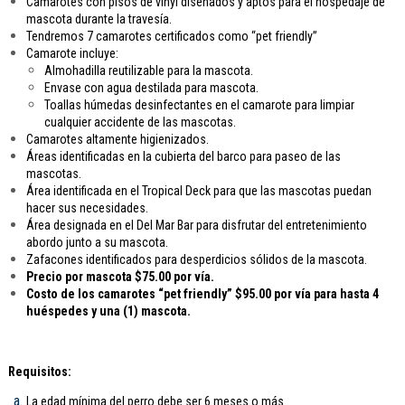
Camarotes con pisos de vinyl diseñados y aptos para el hospedaje de
mascota durante la travesía.
Tendremos 7 camarotes certificados como “pet friendly”
Camarote incluye:
Almohadilla reutilizable para la mascota.
Envase con agua destilada para mascota.
Toallas húmedas desinfectantes en el camarote para limpiar
cualquier accidente de las mascotas.
Camarotes altamente higienizados.
Áreas identificadas en la cubierta del barco para paseo de las
mascotas.
Área identificada en el Tropical Deck para que las mascotas puedan
hacer sus necesidades.
Área designada en el Del Mar Bar para disfrutar del entretenimiento
abordo junto a su mascota.
Zafacones identificados para desperdicios sólidos de la mascota.
Precio por mascota $75.00 por vía.
Costo de los camarotes “pet friendly” $95.00 por vía para hasta 4
huéspedes y una (1) mascota.
Requisitos:
La edad mínima del perro debe ser 6 meses o más.