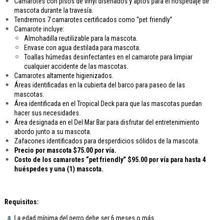
Camarotes con pisos de vinyl diseñados y aptos para el hospedaje de
mascota durante la travesía.
Tendremos 7 camarotes certificados como “pet friendly”
Camarote incluye:
Almohadilla reutilizable para la mascota.
Envase con agua destilada para mascota.
Toallas húmedas desinfectantes en el camarote para limpiar
cualquier accidente de las mascotas.
Camarotes altamente higienizados.
Áreas identificadas en la cubierta del barco para paseo de las
mascotas.
Área identificada en el Tropical Deck para que las mascotas puedan
hacer sus necesidades.
Área designada en el Del Mar Bar para disfrutar del entretenimiento
abordo junto a su mascota.
Zafacones identificados para desperdicios sólidos de la mascota.
Precio por mascota $75.00 por vía.
Costo de los camarotes “pet friendly” $95.00 por vía para hasta 4
huéspedes y una (1) mascota.
Requisitos:
La edad mínima del perro debe ser 6 meses o más.