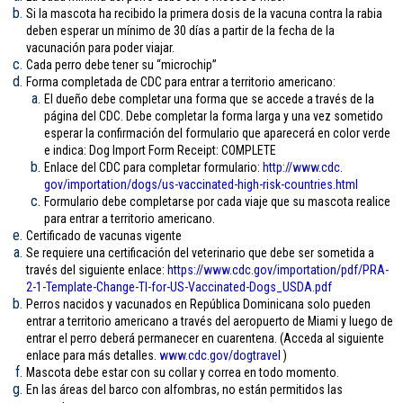
Si la mascota ha recibido la primera dosis de la vacuna contra la rabia
deben esperar un mínimo de 30 días a partir de la fecha de la
vacunación para poder viajar.
Cada perro debe tener su “microchip”
Forma completada de CDC para entrar a territorio americano:
El dueño debe completar una forma que se accede a través de la
página del CDC. Debe completar la forma larga y una vez sometido
esperar la confirmación del formulario que aparecerá en color verde
e indica: Dog Import Form Receipt: COMPLETE
Enlace del CDC para completar formulario:
http://www.cdc.
gov/importation/dogs/us-
vaccinated-high-risk-
countries.html
Formulario debe completarse por cada viaje que su mascota realice
para entrar a territorio americano.
Certificado de vacunas vigente
Se requiere una certificación del veterinario que debe ser sometida a
través del siguiente enlace:
https://www.cdc.gov/
importation/pdf/PRA-
2-1-
Template-Change-TI-for-US-
Vaccinated-Dogs_USDA.pdf
Perros nacidos y vacunados en República Dominicana solo pueden
entrar a territorio americano a través del aeropuerto de Miami y luego de
entrar el perro deberá permanecer en cuarentena. (Acceda al siguiente
enlace para más detalles.
www.cdc.gov/
dogtravel
)
Mascota debe estar con su collar y correa en todo momento.
En las áreas del barco con alfombras, no están permitidos las