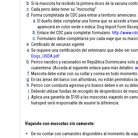
Si la mascota ha recibido la primera dosis de la vacuna contra
Cada perro debe tener su “microchip”
Forma completada de CDC para entrar a territorio americano:
El dueño debe completar una forma que se accede a través
aparecerá en color verde e indica: Dog Import Form Rece
Enlace del CDC para completar formulario:
http://www.cdc
Formulario debe completarse por cada viaje que su mascota
Certificado de vacunas vigente
Se requiere una certificación del veterinario que debe ser som
Dogs_USDA.pdf
Perros nacidos y vacunados en República Dominicana solo pue
cuarentena. (Acceda al siguiente enlace para más detalles.
w
Mascota debe estar con su collar y correa en todo momento
En las áreas del barco con alfombras, no están permitidos l
Perros con conducta agresiva y/o bravos deben ir en su debi
Deberán utilizar fundas de recogido de desperdicios de mas
Aplica una garantía de $100 a las mascotas viajando en camar
huésped será responsable de asumir la diferencia.
Viajando con mascotas sin camarote:
De no contar con camarotes disponibles al momento de viajar