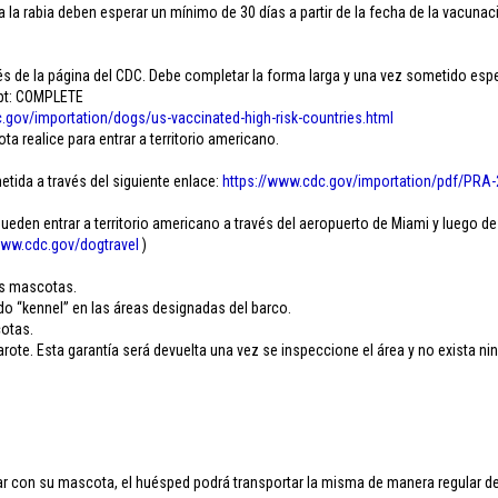
 la rabia deben esperar un mínimo de 30 días a partir de la fecha de la vacunaci
 de la página del CDC. Debe completar la forma larga y una vez sometido esper
ipt: COMPLETE
.
gov/importation/dogs/us-
vaccinated-high-risk-
countries.html
 realice para entrar a territorio americano.
etida a través del siguiente enlace:
https://www.cdc.gov/
importation/pdf/PRA-
den entrar a territorio americano a través del aeropuerto de Miami y luego de
ww.cdc.gov/
dogtravel
)
.
as mascotas.
do “kennel” en las áreas designadas del barco.
cotas.
ote. Esta garantía será devuelta una vez se inspeccione el área y no exista ni
 con su mascota, el huésped podrá transportar la misma de manera regular dent