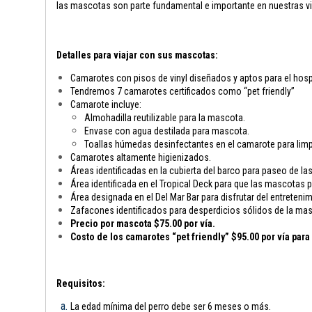
las mascotas son parte fundamental e importante en nuestras vi
Detalles para viajar con sus mascotas:
Camarotes con pisos de vinyl diseñados y aptos para el hosp
Tendremos 7 camarotes certificados como “pet friendly”
Camarote incluye:
Almohadilla reutilizable para la mascota.
Envase con agua destilada para mascota.
Toallas húmedas desinfectantes en el camarote para limp
Camarotes altamente higienizados.
Áreas identificadas en la cubierta del barco para paseo de l
Área identificada en el Tropical Deck para que las mascotas
Área designada en el Del Mar Bar para disfrutar del entreten
Zafacones identificados para desperdicios sólidos de la ma
Precio por mascota $75.00 por vía.
Costo de los camarotes “pet friendly” $95.00 por vía par
Requisitos:
La edad mínima del perro debe ser 6 meses o más.