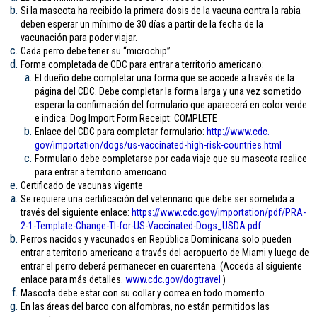
Si la mascota ha recibido la primera dosis de la vacuna contra la rabia
deben esperar un mínimo de 30 días a partir de la fecha de la
vacunación para poder viajar.
Cada perro debe tener su “microchip”
Forma completada de CDC para entrar a territorio americano:
El dueño debe completar una forma que se accede a través de la
página del CDC. Debe completar la forma larga y una vez sometido
esperar la confirmación del formulario que aparecerá en color verde
e indica: Dog Import Form Receipt: COMPLETE
Enlace del CDC para completar formulario:
http://www.cdc.
gov/importation/dogs/us-
vaccinated-high-risk-
countries.html
Formulario debe completarse por cada viaje que su mascota realice
para entrar a territorio americano.
Certificado de vacunas vigente
Se requiere una certificación del veterinario que debe ser sometida a
través del siguiente enlace:
https://www.cdc.gov/
importation/pdf/PRA-
2-1-
Template-Change-TI-for-US-
Vaccinated-Dogs_USDA.pdf
Perros nacidos y vacunados en República Dominicana solo pueden
entrar a territorio americano a través del aeropuerto de Miami y luego de
entrar el perro deberá permanecer en cuarentena. (Acceda al siguiente
enlace para más detalles.
www.cdc.gov/
dogtravel
)
Mascota debe estar con su collar y correa en todo momento.
En las áreas del barco con alfombras, no están permitidos las