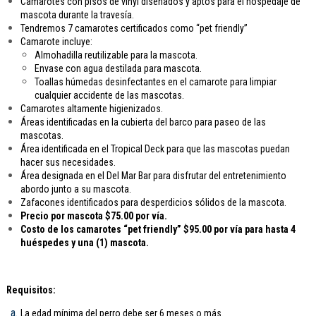
Camarotes con pisos de vinyl diseñados y aptos para el hospedaje de
mascota durante la travesía.
Tendremos 7 camarotes certificados como “pet friendly”
Camarote incluye:
Almohadilla reutilizable para la mascota.
Envase con agua destilada para mascota.
Toallas húmedas desinfectantes en el camarote para limpiar
cualquier accidente de las mascotas.
Camarotes altamente higienizados.
Áreas identificadas en la cubierta del barco para paseo de las
mascotas.
Área identificada en el Tropical Deck para que las mascotas puedan
hacer sus necesidades.
Área designada en el Del Mar Bar para disfrutar del entretenimiento
abordo junto a su mascota.
Zafacones identificados para desperdicios sólidos de la mascota.
Precio por mascota $75.00 por vía.
Costo de los camarotes “pet friendly” $95.00 por vía para hasta 4
huéspedes y una (1) mascota.
Requisitos:
La edad mínima del perro debe ser 6 meses o más.