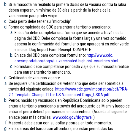
Si la mascota ha recibido la primera dosis de la vacuna contra la rabia
deben esperar un mínimo de 30 días a partir de la fecha de la
vacunación para poder viajar.
Cada perro debe tener su “microchip”
Forma completada de CDC para entrar a territorio americano:
El dueño debe completar una forma que se accede a través de la
página del CDC. Debe completar la forma larga y una vez sometido
esperar la confirmación del formulario que aparecerá en color verde
e indica: Dog Import Form Receipt: COMPLETE
Enlace del CDC para completar formulario:
http://www.cdc.
gov/importation/dogs/us-
vaccinated-high-risk-
countries.html
Formulario debe completarse por cada viaje que su mascota realice
para entrar a territorio americano.
Certificado de vacunas vigente
Se requiere una certificación del veterinario que debe ser sometida a
través del siguiente enlace:
https://www.cdc.gov/
importation/pdf/PRA-
2-1-
Template-Change-TI-for-US-
Vaccinated-Dogs_USDA.pdf
Perros nacidos y vacunados en República Dominicana solo pueden
entrar a territorio americano a través del aeropuerto de Miami y luego de
entrar el perro deberá permanecer en cuarentena. (Acceda al siguiente
enlace para más detalles.
www.cdc.gov/
dogtravel
)
Mascota debe estar con su collar y correa en todo momento.
En las áreas del barco con alfombras, no están permitidos las