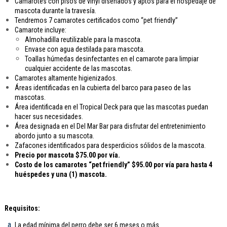
Camarotes con pisos de vinyl diseñados y aptos para el hospedaje de
mascota durante la travesía.
Tendremos 7 camarotes certificados como “pet friendly”
Camarote incluye:
Almohadilla reutilizable para la mascota.
Envase con agua destilada para mascota.
Toallas húmedas desinfectantes en el camarote para limpiar
cualquier accidente de las mascotas.
Camarotes altamente higienizados.
Áreas identificadas en la cubierta del barco para paseo de las
mascotas.
Área identificada en el Tropical Deck para que las mascotas puedan
hacer sus necesidades.
Área designada en el Del Mar Bar para disfrutar del entretenimiento
abordo junto a su mascota.
Zafacones identificados para desperdicios sólidos de la mascota.
Precio por mascota $75.00 por vía.
Costo de los camarotes “pet friendly” $95.00 por vía para hasta 4
huéspedes y una (1) mascota.
Requisitos:
La edad mínima del perro debe ser 6 meses o más.