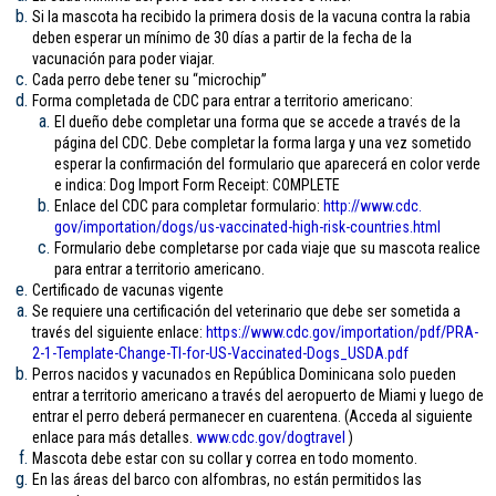
Si la mascota ha recibido la primera dosis de la vacuna contra la rabia
deben esperar un mínimo de 30 días a partir de la fecha de la
vacunación para poder viajar.
Cada perro debe tener su “microchip”
Forma completada de CDC para entrar a territorio americano:
El dueño debe completar una forma que se accede a través de la
página del CDC. Debe completar la forma larga y una vez sometido
esperar la confirmación del formulario que aparecerá en color verde
e indica: Dog Import Form Receipt: COMPLETE
Enlace del CDC para completar formulario:
http://www.cdc.
gov/importation/dogs/us-
vaccinated-high-risk-
countries.html
Formulario debe completarse por cada viaje que su mascota realice
para entrar a territorio americano.
Certificado de vacunas vigente
Se requiere una certificación del veterinario que debe ser sometida a
través del siguiente enlace:
https://www.cdc.gov/
importation/pdf/PRA-
2-1-
Template-Change-TI-for-US-
Vaccinated-Dogs_USDA.pdf
Perros nacidos y vacunados en República Dominicana solo pueden
entrar a territorio americano a través del aeropuerto de Miami y luego de
entrar el perro deberá permanecer en cuarentena. (Acceda al siguiente
enlace para más detalles.
www.cdc.gov/
dogtravel
)
Mascota debe estar con su collar y correa en todo momento.
En las áreas del barco con alfombras, no están permitidos las