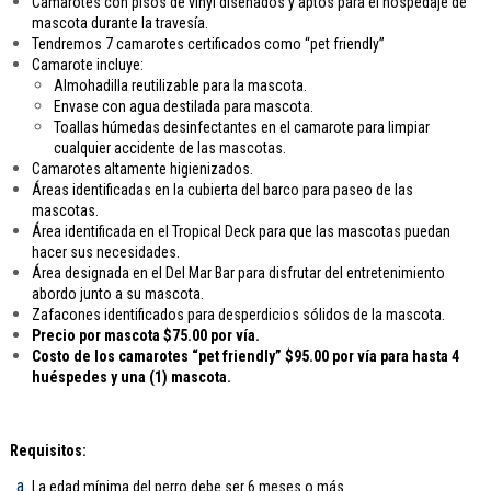
Camarotes con pisos de vinyl diseñados y aptos para el hospedaje de
mascota durante la travesía.
Tendremos 7 camarotes certificados como “pet friendly”
Camarote incluye:
Almohadilla reutilizable para la mascota.
Envase con agua destilada para mascota.
Toallas húmedas desinfectantes en el camarote para limpiar
cualquier accidente de las mascotas.
Camarotes altamente higienizados.
Áreas identificadas en la cubierta del barco para paseo de las
mascotas.
Área identificada en el Tropical Deck para que las mascotas puedan
hacer sus necesidades.
Área designada en el Del Mar Bar para disfrutar del entretenimiento
abordo junto a su mascota.
Zafacones identificados para desperdicios sólidos de la mascota.
Precio por mascota $75.00 por vía.
Costo de los camarotes “pet friendly” $95.00 por vía para hasta 4
huéspedes y una (1) mascota.
Requisitos:
La edad mínima del perro debe ser 6 meses o más.