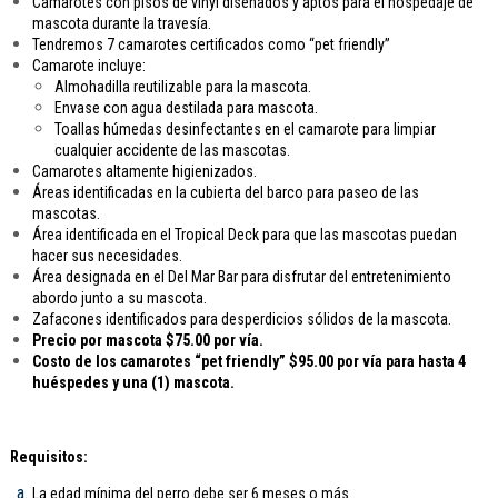
Camarotes con pisos de vinyl diseñados y aptos para el hospedaje de
mascota durante la travesía.
Tendremos 7 camarotes certificados como “pet friendly”
Camarote incluye:
Almohadilla reutilizable para la mascota.
Envase con agua destilada para mascota.
Toallas húmedas desinfectantes en el camarote para limpiar
cualquier accidente de las mascotas.
Camarotes altamente higienizados.
Áreas identificadas en la cubierta del barco para paseo de las
mascotas.
Área identificada en el Tropical Deck para que las mascotas puedan
hacer sus necesidades.
Área designada en el Del Mar Bar para disfrutar del entretenimiento
abordo junto a su mascota.
Zafacones identificados para desperdicios sólidos de la mascota.
Precio por mascota $75.00 por vía.
Costo de los camarotes “pet friendly” $95.00 por vía para hasta 4
huéspedes y una (1) mascota.
Requisitos:
La edad mínima del perro debe ser 6 meses o más.