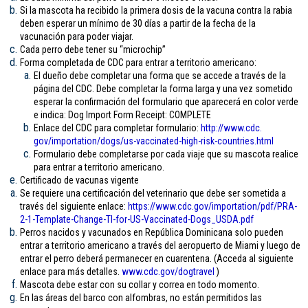
Si la mascota ha recibido la primera dosis de la vacuna contra la rabia
deben esperar un mínimo de 30 días a partir de la fecha de la
vacunación para poder viajar.
Cada perro debe tener su “microchip”
Forma completada de CDC para entrar a territorio americano:
El dueño debe completar una forma que se accede a través de la
página del CDC. Debe completar la forma larga y una vez sometido
esperar la confirmación del formulario que aparecerá en color verde
e indica: Dog Import Form Receipt: COMPLETE
Enlace del CDC para completar formulario:
http://www.cdc.
gov/importation/dogs/us-
vaccinated-high-risk-
countries.html
Formulario debe completarse por cada viaje que su mascota realice
para entrar a territorio americano.
Certificado de vacunas vigente
Se requiere una certificación del veterinario que debe ser sometida a
través del siguiente enlace:
https://www.cdc.gov/
importation/pdf/PRA-
2-1-
Template-Change-TI-for-US-
Vaccinated-Dogs_USDA.pdf
Perros nacidos y vacunados en República Dominicana solo pueden
entrar a territorio americano a través del aeropuerto de Miami y luego de
entrar el perro deberá permanecer en cuarentena. (Acceda al siguiente
enlace para más detalles.
www.cdc.gov/
dogtravel
)
Mascota debe estar con su collar y correa en todo momento.
En las áreas del barco con alfombras, no están permitidos las