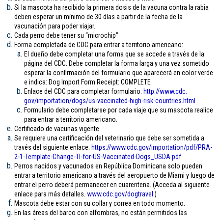
Si la mascota ha recibido la primera dosis de la vacuna contra la rabia
deben esperar un mínimo de 30 días a partir de la fecha de la
vacunación para poder viajar.
Cada perro debe tener su “microchip”
Forma completada de CDC para entrar a territorio americano:
El dueño debe completar una forma que se accede a través de la
página del CDC. Debe completar la forma larga y una vez sometido
esperar la confirmación del formulario que aparecerá en color verde
e indica: Dog Import Form Receipt: COMPLETE
Enlace del CDC para completar formulario:
http://www.cdc.
gov/importation/dogs/us-
vaccinated-high-risk-
countries.html
Formulario debe completarse por cada viaje que su mascota realice
para entrar a territorio americano.
Certificado de vacunas vigente
Se requiere una certificación del veterinario que debe ser sometida a
través del siguiente enlace:
https://www.cdc.gov/
importation/pdf/PRA-
2-1-
Template-Change-TI-for-US-
Vaccinated-Dogs_USDA.pdf
Perros nacidos y vacunados en República Dominicana solo pueden
entrar a territorio americano a través del aeropuerto de Miami y luego de
entrar el perro deberá permanecer en cuarentena. (Acceda al siguiente
enlace para más detalles.
www.cdc.gov/
dogtravel
)
Mascota debe estar con su collar y correa en todo momento.
En las áreas del barco con alfombras, no están permitidos las