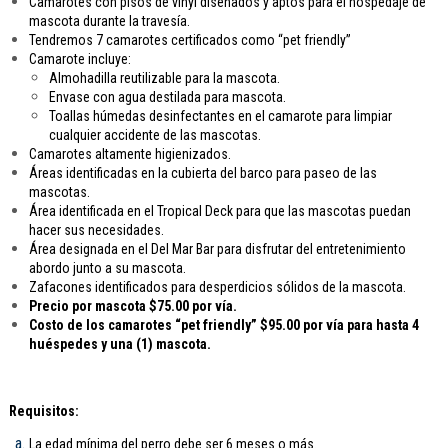
Camarotes con pisos de vinyl diseñados y aptos para el hospedaje de
mascota durante la travesía.
Tendremos 7 camarotes certificados como “pet friendly”
Camarote incluye:
Almohadilla reutilizable para la mascota.
Envase con agua destilada para mascota.
Toallas húmedas desinfectantes en el camarote para limpiar
cualquier accidente de las mascotas.
Camarotes altamente higienizados.
Áreas identificadas en la cubierta del barco para paseo de las
mascotas.
Área identificada en el Tropical Deck para que las mascotas puedan
hacer sus necesidades.
Área designada en el Del Mar Bar para disfrutar del entretenimiento
abordo junto a su mascota.
Zafacones identificados para desperdicios sólidos de la mascota.
Precio por mascota $75.00 por vía.
Costo de los camarotes “pet friendly” $95.00 por vía para hasta 4
huéspedes y una (1) mascota.
Requisitos:
La edad mínima del perro debe ser 6 meses o más.