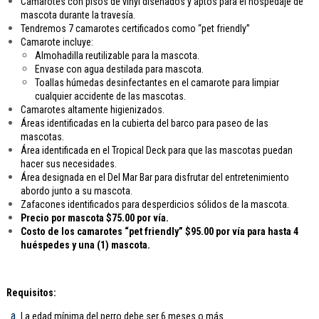
Camarotes con pisos de vinyl diseñados y aptos para el hospedaje de
mascota durante la travesía.
Tendremos 7 camarotes certificados como “pet friendly”
Camarote incluye:
Almohadilla reutilizable para la mascota.
Envase con agua destilada para mascota.
Toallas húmedas desinfectantes en el camarote para limpiar
cualquier accidente de las mascotas.
Camarotes altamente higienizados.
Áreas identificadas en la cubierta del barco para paseo de las
mascotas.
Área identificada en el Tropical Deck para que las mascotas puedan
hacer sus necesidades.
Área designada en el Del Mar Bar para disfrutar del entretenimiento
abordo junto a su mascota.
Zafacones identificados para desperdicios sólidos de la mascota.
Precio por mascota $75.00 por vía.
Costo de los camarotes “pet friendly” $95.00 por vía para hasta 4
huéspedes y una (1) mascota.
Requisitos:
La edad mínima del perro debe ser 6 meses o más.