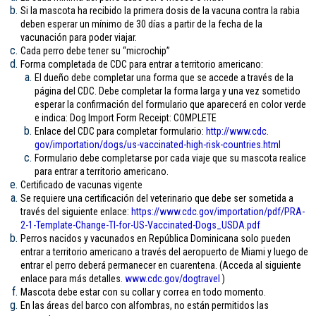
Si la mascota ha recibido la primera dosis de la vacuna contra la rabia
deben esperar un mínimo de 30 días a partir de la fecha de la
vacunación para poder viajar.
Cada perro debe tener su “microchip”
Forma completada de CDC para entrar a territorio americano:
El dueño debe completar una forma que se accede a través de la
página del CDC. Debe completar la forma larga y una vez sometido
esperar la confirmación del formulario que aparecerá en color verde
e indica: Dog Import Form Receipt: COMPLETE
Enlace del CDC para completar formulario:
http://www.cdc.
gov/importation/dogs/us-
vaccinated-high-risk-
countries.html
Formulario debe completarse por cada viaje que su mascota realice
para entrar a territorio americano.
Certificado de vacunas vigente
Se requiere una certificación del veterinario que debe ser sometida a
través del siguiente enlace:
https://www.cdc.gov/
importation/pdf/PRA-
2-1-
Template-Change-TI-for-US-
Vaccinated-Dogs_USDA.pdf
Perros nacidos y vacunados en República Dominicana solo pueden
entrar a territorio americano a través del aeropuerto de Miami y luego de
entrar el perro deberá permanecer en cuarentena. (Acceda al siguiente
enlace para más detalles.
www.cdc.gov/
dogtravel
)
Mascota debe estar con su collar y correa en todo momento.
En las áreas del barco con alfombras, no están permitidos las