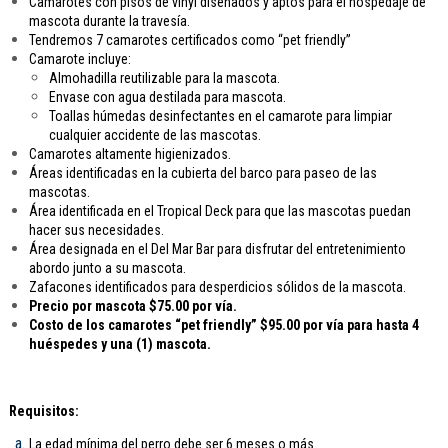
Camarotes con pisos de vinyl diseñados y aptos para el hospedaje de
mascota durante la travesía.
Tendremos 7 camarotes certificados como “pet friendly”
Camarote incluye:
Almohadilla reutilizable para la mascota.
Envase con agua destilada para mascota.
Toallas húmedas desinfectantes en el camarote para limpiar
cualquier accidente de las mascotas.
Camarotes altamente higienizados.
Áreas identificadas en la cubierta del barco para paseo de las
mascotas.
Área identificada en el Tropical Deck para que las mascotas puedan
hacer sus necesidades.
Área designada en el Del Mar Bar para disfrutar del entretenimiento
abordo junto a su mascota.
Zafacones identificados para desperdicios sólidos de la mascota.
Precio por mascota $75.00 por vía.
Costo de los camarotes “pet friendly” $95.00 por vía para hasta 4
huéspedes y una (1) mascota.
Requisitos:
La edad mínima del perro debe ser 6 meses o más.