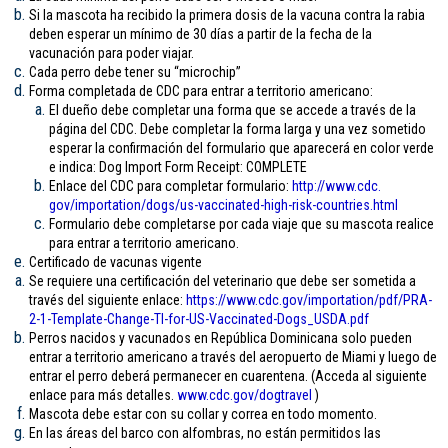
Si la mascota ha recibido la primera dosis de la vacuna contra la rabia
deben esperar un mínimo de 30 días a partir de la fecha de la
vacunación para poder viajar.
Cada perro debe tener su “microchip”
Forma completada de CDC para entrar a territorio americano:
El dueño debe completar una forma que se accede a través de la
página del CDC. Debe completar la forma larga y una vez sometido
esperar la confirmación del formulario que aparecerá en color verde
e indica: Dog Import Form Receipt: COMPLETE
Enlace del CDC para completar formulario:
http://www.cdc.
gov/importation/dogs/us-
vaccinated-high-risk-
countries.html
Formulario debe completarse por cada viaje que su mascota realice
para entrar a territorio americano.
Certificado de vacunas vigente
Se requiere una certificación del veterinario que debe ser sometida a
través del siguiente enlace:
https://www.cdc.gov/
importation/pdf/PRA-
2-1-
Template-Change-TI-for-US-
Vaccinated-Dogs_USDA.pdf
Perros nacidos y vacunados en República Dominicana solo pueden
entrar a territorio americano a través del aeropuerto de Miami y luego de
entrar el perro deberá permanecer en cuarentena. (Acceda al siguiente
enlace para más detalles.
www.cdc.gov/
dogtravel
)
Mascota debe estar con su collar y correa en todo momento.
En las áreas del barco con alfombras, no están permitidos las