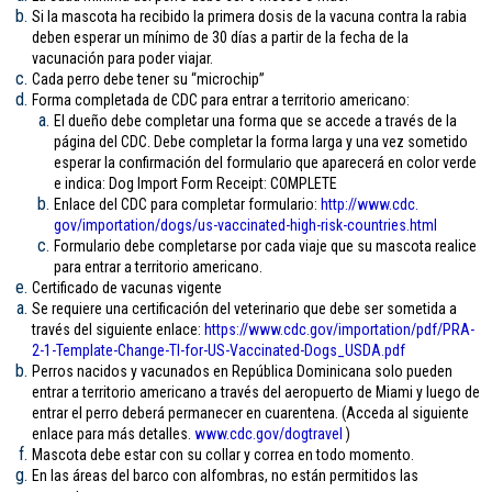
Si la mascota ha recibido la primera dosis de la vacuna contra la rabia
deben esperar un mínimo de 30 días a partir de la fecha de la
vacunación para poder viajar.
Cada perro debe tener su “microchip”
Forma completada de CDC para entrar a territorio americano:
El dueño debe completar una forma que se accede a través de la
página del CDC. Debe completar la forma larga y una vez sometido
esperar la confirmación del formulario que aparecerá en color verde
e indica: Dog Import Form Receipt: COMPLETE
Enlace del CDC para completar formulario:
http://www.cdc.
gov/importation/dogs/us-
vaccinated-high-risk-
countries.html
Formulario debe completarse por cada viaje que su mascota realice
para entrar a territorio americano.
Certificado de vacunas vigente
Se requiere una certificación del veterinario que debe ser sometida a
través del siguiente enlace:
https://www.cdc.gov/
importation/pdf/PRA-
2-1-
Template-Change-TI-for-US-
Vaccinated-Dogs_USDA.pdf
Perros nacidos y vacunados en República Dominicana solo pueden
entrar a territorio americano a través del aeropuerto de Miami y luego de
entrar el perro deberá permanecer en cuarentena. (Acceda al siguiente
enlace para más detalles.
www.cdc.gov/
dogtravel
)
Mascota debe estar con su collar y correa en todo momento.
En las áreas del barco con alfombras, no están permitidos las