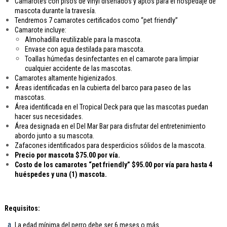
Camarotes con pisos de vinyl diseñados y aptos para el hospedaje de
mascota durante la travesía.
Tendremos 7 camarotes certificados como “pet friendly”
Camarote incluye:
Almohadilla reutilizable para la mascota.
Envase con agua destilada para mascota.
Toallas húmedas desinfectantes en el camarote para limpiar
cualquier accidente de las mascotas.
Camarotes altamente higienizados.
Áreas identificadas en la cubierta del barco para paseo de las
mascotas.
Área identificada en el Tropical Deck para que las mascotas puedan
hacer sus necesidades.
Área designada en el Del Mar Bar para disfrutar del entretenimiento
abordo junto a su mascota.
Zafacones identificados para desperdicios sólidos de la mascota.
Precio por mascota $75.00 por vía.
Costo de los camarotes “pet friendly” $95.00 por vía para hasta 4
huéspedes y una (1) mascota.
Requisitos:
La edad mínima del perro debe ser 6 meses o más.