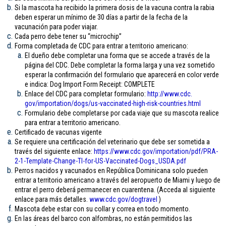
Si la mascota ha recibido la primera dosis de la vacuna contra la rabia
deben esperar un mínimo de 30 días a partir de la fecha de la
vacunación para poder viajar.
Cada perro debe tener su “microchip”
Forma completada de CDC para entrar a territorio americano:
El dueño debe completar una forma que se accede a través de la
página del CDC. Debe completar la forma larga y una vez sometido
esperar la confirmación del formulario que aparecerá en color verde
e indica: Dog Import Form Receipt: COMPLETE
Enlace del CDC para completar formulario:
http://www.cdc.
gov/importation/dogs/us-
vaccinated-high-risk-
countries.html
Formulario debe completarse por cada viaje que su mascota realice
para entrar a territorio americano.
Certificado de vacunas vigente
Se requiere una certificación del veterinario que debe ser sometida a
través del siguiente enlace:
https://www.cdc.gov/
importation/pdf/PRA-
2-1-
Template-Change-TI-for-US-
Vaccinated-Dogs_USDA.pdf
Perros nacidos y vacunados en República Dominicana solo pueden
entrar a territorio americano a través del aeropuerto de Miami y luego de
entrar el perro deberá permanecer en cuarentena. (Acceda al siguiente
enlace para más detalles.
www.cdc.gov/
dogtravel
)
Mascota debe estar con su collar y correa en todo momento.
En las áreas del barco con alfombras, no están permitidos las