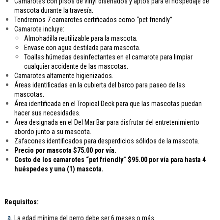
Camarotes con pisos de vinyl diseñados y aptos para el hospedaje de
mascota durante la travesía.
Tendremos 7 camarotes certificados como “pet friendly”
Camarote incluye:
Almohadilla reutilizable para la mascota.
Envase con agua destilada para mascota.
Toallas húmedas desinfectantes en el camarote para limpiar
cualquier accidente de las mascotas.
Camarotes altamente higienizados.
Áreas identificadas en la cubierta del barco para paseo de las
mascotas.
Área identificada en el Tropical Deck para que las mascotas puedan
hacer sus necesidades.
Área designada en el Del Mar Bar para disfrutar del entretenimiento
abordo junto a su mascota.
Zafacones identificados para desperdicios sólidos de la mascota.
Precio por mascota $75.00 por vía.
Costo de los camarotes “pet friendly” $95.00 por vía para hasta 4
huéspedes y una (1) mascota.
Requisitos:
La edad mínima del perro debe ser 6 meses o más.