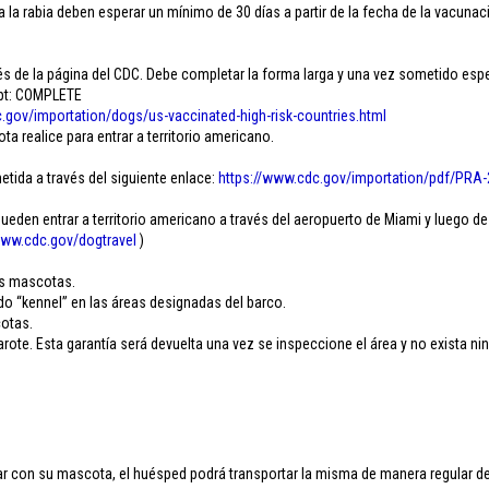
 la rabia deben esperar un mínimo de 30 días a partir de la fecha de la vacunaci
 de la página del CDC. Debe completar la forma larga y una vez sometido esper
ipt: COMPLETE
.
gov/importation/dogs/us-
vaccinated-high-risk-
countries.html
 realice para entrar a territorio americano.
etida a través del siguiente enlace:
https://www.cdc.gov/
importation/pdf/PRA-
den entrar a territorio americano a través del aeropuerto de Miami y luego de
ww.cdc.gov/
dogtravel
)
.
as mascotas.
do “kennel” en las áreas designadas del barco.
cotas.
ote. Esta garantía será devuelta una vez se inspeccione el área y no exista ni
 con su mascota, el huésped podrá transportar la misma de manera regular dent