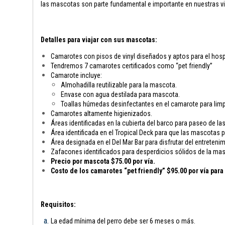
las mascotas son parte fundamental e importante en nuestras vi
Detalles para viajar con sus mascotas:
Camarotes con pisos de vinyl diseñados y aptos para el hosp
Tendremos 7 camarotes certificados como “pet friendly”
Camarote incluye:
Almohadilla reutilizable para la mascota.
Envase con agua destilada para mascota.
Toallas húmedas desinfectantes en el camarote para limp
Camarotes altamente higienizados.
Áreas identificadas en la cubierta del barco para paseo de l
Área identificada en el Tropical Deck para que las mascotas
Área designada en el Del Mar Bar para disfrutar del entreten
Zafacones identificados para desperdicios sólidos de la ma
Precio por mascota $75.00 por vía.
Costo de los camarotes “pet friendly” $95.00 por vía par
Requisitos:
La edad mínima del perro debe ser 6 meses o más.