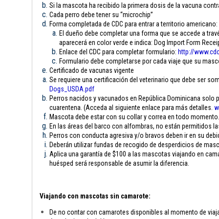
Si la mascota ha recibido la primera dosis de la vacuna contra
Cada perro debe tener su “microchip”
Forma completada de CDC para entrar a territorio americano:
El dueño debe completar una forma que se accede a través
aparecerá en color verde e indica: Dog Import Form Rece
Enlace del CDC para completar formulario:
http://www.cdc
Formulario debe completarse por cada viaje que su mascota
Certificado de vacunas vigente
Se requiere una certificación del veterinario que debe ser som
Dogs_USDA.pdf
Perros nacidos y vacunados en República Dominicana solo pue
cuarentena. (Acceda al siguiente enlace para más detalles.
w
Mascota debe estar con su collar y correa en todo momento
En las áreas del barco con alfombras, no están permitidos l
Perros con conducta agresiva y/o bravos deben ir en su debi
Deberán utilizar fundas de recogido de desperdicios de mas
Aplica una garantía de $100 a las mascotas viajando en camar
huésped será responsable de asumir la diferencia.
Viajando con mascotas sin camarote:
De no contar con camarotes disponibles al momento de viajar