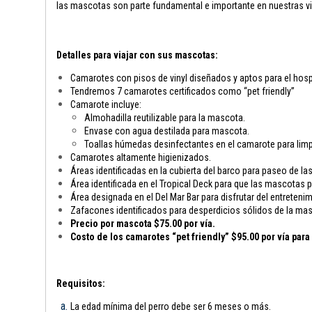
las mascotas son parte fundamental e importante en nuestras vi
Detalles para viajar con sus mascotas:
Camarotes con pisos de vinyl diseñados y aptos para el hosp
Tendremos 7 camarotes certificados como “pet friendly”
Camarote incluye:
Almohadilla reutilizable para la mascota.
Envase con agua destilada para mascota.
Toallas húmedas desinfectantes en el camarote para limp
Camarotes altamente higienizados.
Áreas identificadas en la cubierta del barco para paseo de l
Área identificada en el Tropical Deck para que las mascotas
Área designada en el Del Mar Bar para disfrutar del entreten
Zafacones identificados para desperdicios sólidos de la ma
Precio por mascota $75.00 por vía.
Costo de los camarotes “pet friendly” $95.00 por vía par
Requisitos:
La edad mínima del perro debe ser 6 meses o más.