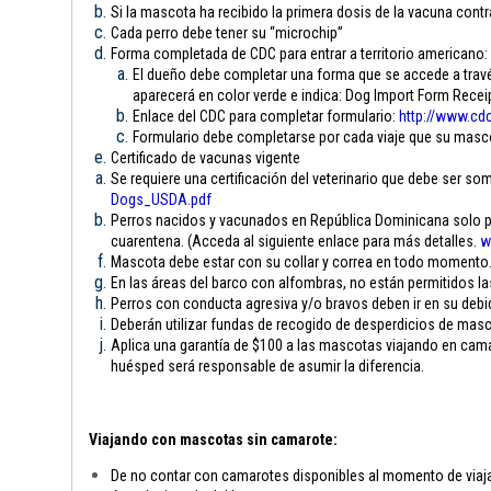
Si la mascota ha recibido la primera dosis de la vacuna contra
Cada perro debe tener su “microchip”
Forma completada de CDC para entrar a territorio americano:
El dueño debe completar una forma que se accede a través
aparecerá en color verde e indica: Dog Import Form Rece
Enlace del CDC para completar formulario:
http://www.cdc
Formulario debe completarse por cada viaje que su mascota
Certificado de vacunas vigente
Se requiere una certificación del veterinario que debe ser som
Dogs_USDA.pdf
Perros nacidos y vacunados en República Dominicana solo pue
cuarentena. (Acceda al siguiente enlace para más detalles.
w
Mascota debe estar con su collar y correa en todo momento
En las áreas del barco con alfombras, no están permitidos l
Perros con conducta agresiva y/o bravos deben ir en su debi
Deberán utilizar fundas de recogido de desperdicios de mas
Aplica una garantía de $100 a las mascotas viajando en camar
huésped será responsable de asumir la diferencia.
Viajando con mascotas sin camarote:
De no contar con camarotes disponibles al momento de viajar