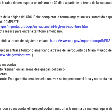
 la rabia deben esperar un mínimo de 30 días a partir de la fecha de la vacunaci
 de la página del CDC. Debe completar la forma larga y una vez sometido esper
ipt: COMPLETE
.
gov/importation/dogs/us-
vaccinated-high-risk-
countries.html
 realice para entrar a territorio americano.
etida a través del siguiente enlace:
https://www.cdc.gov/
importation/pdf/PRA-
den entrar a territorio americano a través del aeropuerto de Miami y luego de
ww.cdc.gov/
dogtravel
)
.
as mascotas.
do “kennel” en las áreas designadas del barco.
cotas.
ote. Esta garantía será devuelta una vez se inspeccione el área y no exista ni
 con su mascota, el huésped podrá transportar la misma de manera regular dent