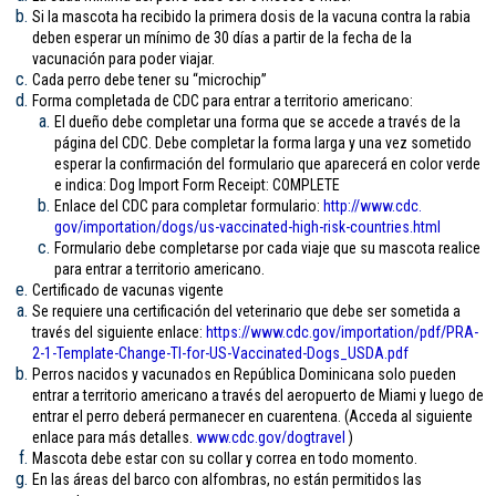
Si la mascota ha recibido la primera dosis de la vacuna contra la rabia
deben esperar un mínimo de 30 días a partir de la fecha de la
vacunación para poder viajar.
Cada perro debe tener su “microchip”
Forma completada de CDC para entrar a territorio americano:
El dueño debe completar una forma que se accede a través de la
página del CDC. Debe completar la forma larga y una vez sometido
esperar la confirmación del formulario que aparecerá en color verde
e indica: Dog Import Form Receipt: COMPLETE
Enlace del CDC para completar formulario:
http://www.cdc.
gov/importation/dogs/us-
vaccinated-high-risk-
countries.html
Formulario debe completarse por cada viaje que su mascota realice
para entrar a territorio americano.
Certificado de vacunas vigente
Se requiere una certificación del veterinario que debe ser sometida a
través del siguiente enlace:
https://www.cdc.gov/
importation/pdf/PRA-
2-1-
Template-Change-TI-for-US-
Vaccinated-Dogs_USDA.pdf
Perros nacidos y vacunados en República Dominicana solo pueden
entrar a territorio americano a través del aeropuerto de Miami y luego de
entrar el perro deberá permanecer en cuarentena. (Acceda al siguiente
enlace para más detalles.
www.cdc.gov/
dogtravel
)
Mascota debe estar con su collar y correa en todo momento.
En las áreas del barco con alfombras, no están permitidos las