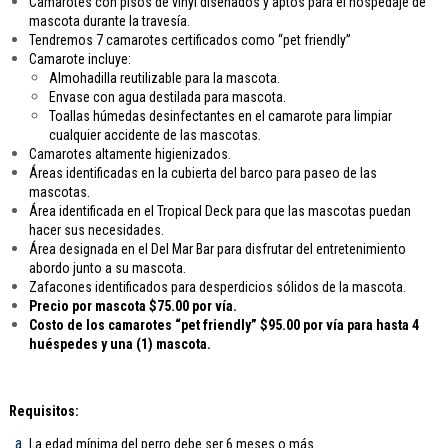
Camarotes con pisos de vinyl diseñados y aptos para el hospedaje de
mascota durante la travesía.
Tendremos 7 camarotes certificados como “pet friendly”
Camarote incluye:
Almohadilla reutilizable para la mascota.
Envase con agua destilada para mascota.
Toallas húmedas desinfectantes en el camarote para limpiar
cualquier accidente de las mascotas.
Camarotes altamente higienizados.
Áreas identificadas en la cubierta del barco para paseo de las
mascotas.
Área identificada en el Tropical Deck para que las mascotas puedan
hacer sus necesidades.
Área designada en el Del Mar Bar para disfrutar del entretenimiento
abordo junto a su mascota.
Zafacones identificados para desperdicios sólidos de la mascota.
Precio por mascota $75.00 por vía.
Costo de los camarotes “pet friendly” $95.00 por vía para hasta 4
huéspedes y una (1) mascota.
Requisitos:
La edad mínima del perro debe ser 6 meses o más.