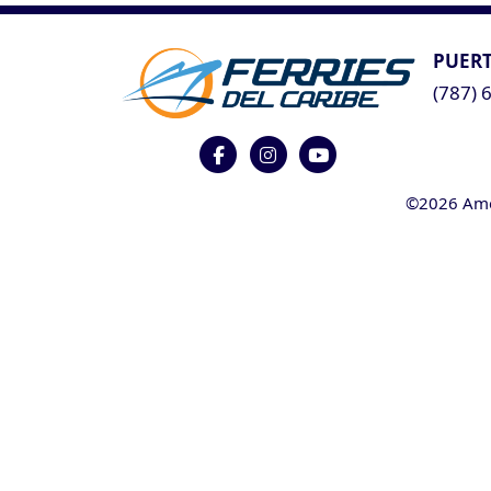
PUERT
(787) 
©2026 Ameri